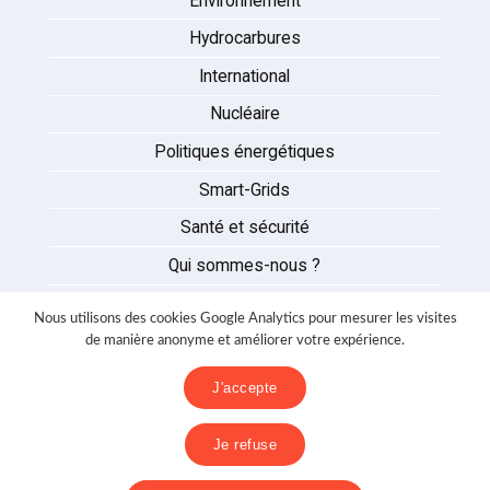
Environnement
Hydrocarbures
International
Nucléaire
Politiques énergétiques
Smart-Grids
Santé et sécurité
Qui sommes-nous ?
Auteurs
Nous utilisons des cookies Google Analytics pour mesurer les visites
Partenaires
de manière anonyme et améliorer votre expérience.
Nous contacter
J'accepte
Mentions légales
Je refuse
Politique de confidentialité