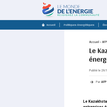
Accueil
Politiques énergétiques
Élec
Accueil
»
AF
Le Ka
énerg
Publié le 29
Par
AFP
Le Kazakhstan