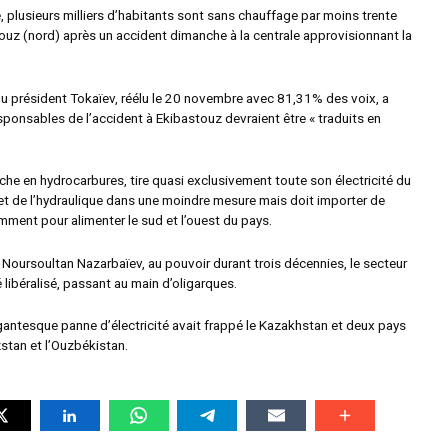
 plusieurs milliers d’habitants sont sans chauffage par moins trente
ouz (nord) après un accident dimanche à la centrale approvisionnant la
du président Tokaïev, réélu le 20 novembre avec 81,31% des voix, a
sponsables de l’accident à Ekibastouz devraient être « traduits en
che en hydrocarbures, tire quasi exclusivement toute son électricité du
et de l’hydraulique dans une moindre mesure mais doit importer de
tamment pour alimenter le sud et l’ouest du pays.
e Noursoultan Nazarbaïev, au pouvoir durant trois décennies, le secteur
 libéralisé, passant au main d’oligarques.
igantesque panne d’électricité avait frappé le Kazakhstan et deux pays
izstan et l’Ouzbékistan.