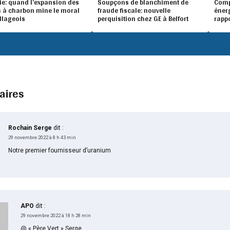
ie: quand l’expansion des
Soupçons de blanchiment de
Compé
 à charbon mine le moral
fraude fiscale: nouvelle
éner
illageois
perquisition chez GE à Belfort
rapp
aires
Rochain Serge
dit :
29 novembre 2022 à 8 h 43 min
Notre premier fournisseur d’uranium
APO
dit :
29 novembre 2022 à 18 h 28 min
@ « Père Vert » Serge,