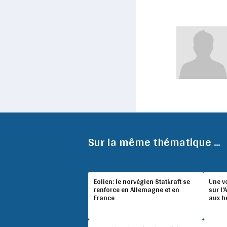
Sur la même thématique ...
Eolien: le norvégien Statkraft se
Une v
renforce en Allemagne et en
sur l’
France
aux h