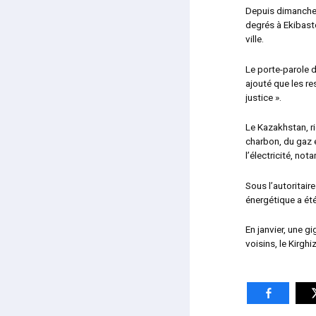
Depuis dimanche,
degrés à Ekibast
ville.
Le porte-parole 
ajouté que les re
justice ».
Le Kazakhstan, ri
charbon, du gaz 
l’électricité, no
Sous l’autoritair
énergétique a été
En janvier, une g
voisins, le Kirgh