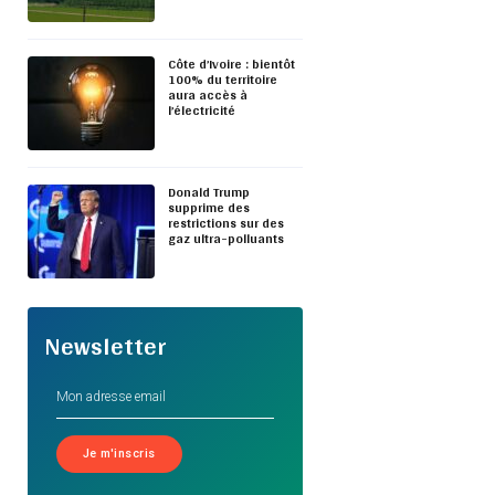
Côte d’Ivoire : bientôt
100% du territoire
aura accès à
l’électricité
Donald Trump
supprime des
restrictions sur des
gaz ultra-polluants
Newsletter