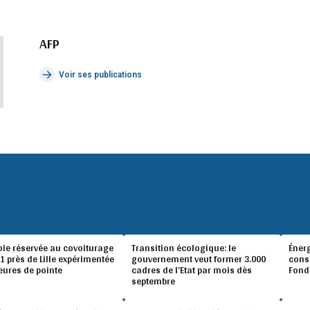
AFP
Voir ses publications
oie réservée au covoiturage
Transition écologique: le
Éner
A1 près de Lille expérimentée
gouvernement veut former 3.000
conso
eures de pointe
cadres de l’Etat par mois dès
Fond
septembre