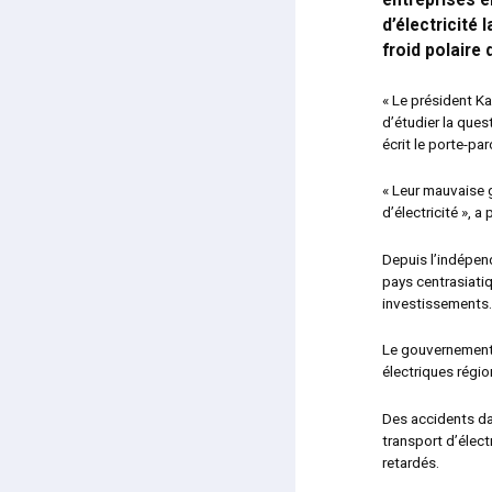
entreprises é
d’électricité
froid polaire 
« Le président K
d’étudier la ques
écrit le porte-p
« Leur mauvaise 
d’électricité », a
Depuis l’indépen
pays centrasiati
investissements
Le gouvernement 
électriques régi
Des accidents dan
transport d’élect
retardés.