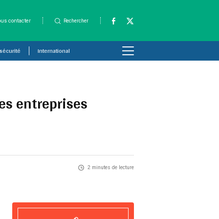
us contacter
Rechercher
 sécurité
International
es entreprises
2 minutes de lecture