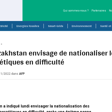
Qui sommes-nous ?
Partenaires
No
tricité
Energies Fossiles
Smart-Grids
Environnement
Santé et
P
»
zakhstan envisage de nationaliser l
étiques en difficulté
/11/2022
dans
AFP
 a indiqué lundi envisager la nationalisation des