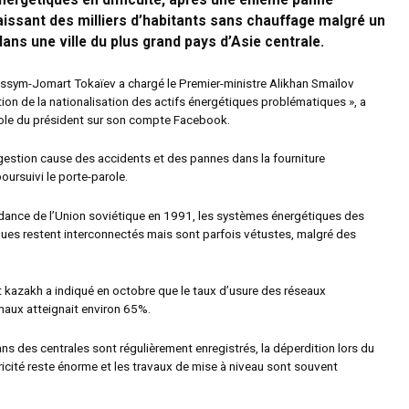
nergétiques en difficulté, après une énième panne
 laissant des milliers d’habitants sans chauffage malgré un
dans une ville du plus grand pays d’Asie centrale.
assym-Jomart Tokaïev a chargé le Premier-ministre Alikhan Smaïlov
tion de la nationalisation des actifs énergétiques problématiques », a
arole du président sur son compte Facebook.
gestion cause des accidents et des pannes dans la fourniture
 poursuivi le porte-parole.
dance de l’Union soviétique en 1991, les systèmes énergétiques des
ques restent interconnectés mais sont parfois vétustes, malgré des
.
kazakh a indiqué en octobre que le taux d’usure des réseaux
onaux atteignait environ 65%.
s des centrales sont régulièrement enregistrés, la déperdition lors du
ricité reste énorme et les travaux de mise à niveau sont souvent