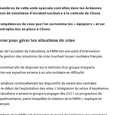
s membres de cette unité spéciale sont allés dans les Ardennes
ion de simulation d’incident nucléaire à la centrale de Chooz.
compétences de ceux que l’on surnomme les « équipiers » et sur
astrophe mis en place à Chooz.
erne pour gérer les situations de crise
in de l’accident de Fukushima, la FARN est une unité d’intervention
la gestion des situations de crise touchant le parc nucléaire français.
onstitué afin de disposer sur le territoire d’un groupe d’experts
er une expertise externe à un site nucléaire en difficulté.
 améliore continuellement les dispositifs de sûreté des centrales
 le début de l’exploitation des sites. L’intégration du retour d’expérience
e Fukushima a amené le groupe à engager dès 2011 un programme de
pplémentaires, parmi lesquelles la création de la FARN »
, explique en
rançais.
embres de la FARN est d’apporter en moins de 24 heures une assistance