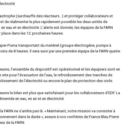
ectricité.
tastrophe (surchauffe des réacteurs…) et protéger collaborateurs et
té est de réalimenter le plus rapidement possible les deux unités de
, en eau et en électricité. L’alerte est donnée, les équipes de la FARN
r place dans les 12 prochaines heures.
uper-Puma transportant du matériel (groupe électrogène, pompe à
oins de 8 heures. Il sera suivi par une première équipe de la FARN quatre
ures, l’ensemble du dispositif est opérationnel et les équipiers sont en
le site pour l’évacuation de l’eau, le refroidissement des tranches de
ablissement de l’électricité ou encore le plan de protection des civils.
ures le bilan est plus que satisfaisant pour les collaborateurs d’EDF. La
limentée en eau, en air et en électricité.
 la FARN ne s’arrête pas là.
« Maintenant, notre mission va consister à
tionnement dans la durée »
, assure à nos confrères de France Bleu Pierre
eur de la FARN.