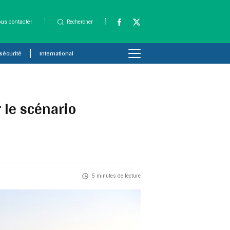
us contacter
Rechercher
 sécurité
International
r le scénario
5 minutes de lecture