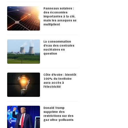
Panneaux solaires :
des économies
importantes à la clé,
mais les arnaques se
multiplient
La consommation
d’eau des centrales
nucléaires en
question
Côte d’Ivoire : bientôt
100% du territoire
aura accès à
l’électricité
Donald Trump
supprime des
restrictions sur des
gaz ultra-polluants