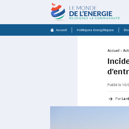
Accueil
Politiques énergétiques
Élec
Accueil
»
Act
Incide
d’ent
Publié le 10
Par
La r