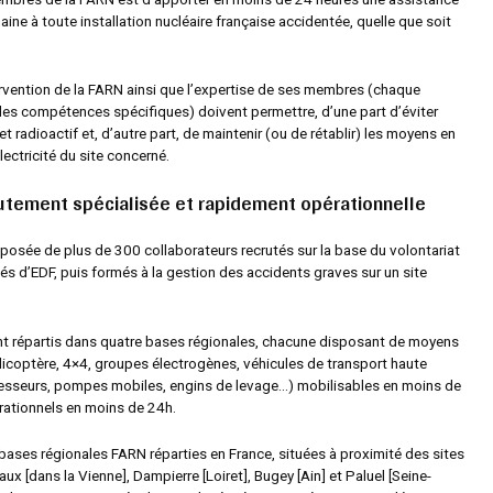
ine à toute installation nucléaire française accidentée, quelle que soit
tervention de la FARN ainsi que l’expertise de ses membres (chaque
es compétences spécifiques) doivent permettre, d’une part d’éviter
et radioactif et, d’autre part, de maintenir (ou de rétablir) les moyens en
électricité du site concerné.
utement spécialisée et rapidement opérationnelle
osée de plus de 300 collaborateurs recrutés sur la base du volontariat
iés d’EDF, puis formés à la gestion des accidents graves sur un site
nt répartis dans quatre bases régionales, chacune disposant de moyens
icoptère, 4×4, groupes électrogènes, véhicules de transport haute
esseurs, pompes mobiles, engins de levage…) mobilisables en moins de
rationnels en moins de 24h.
e bases régionales FARN réparties en France, situées à proximité des sites
vaux
[dans la Vienne],
Dampierre
[Loiret],
Bugey
[Ain]
et Paluel
[Seine-