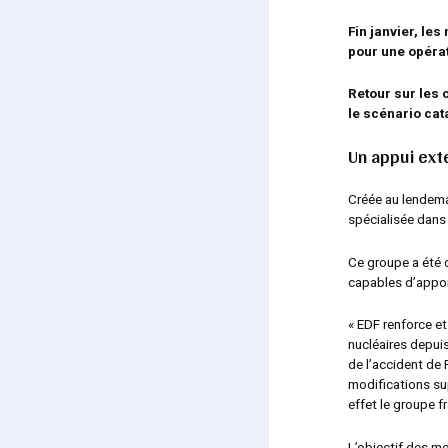
Fin janvier, le
pour une opérat
Retour sur les 
le scénario cat
Un appui ext
Créée au lendema
spécialisée dans 
Ce groupe a été c
capables d’apport
« EDF renforce et
nucléaires depuis
de l’accident d
modifications su
effet le groupe f
L’objectif des m