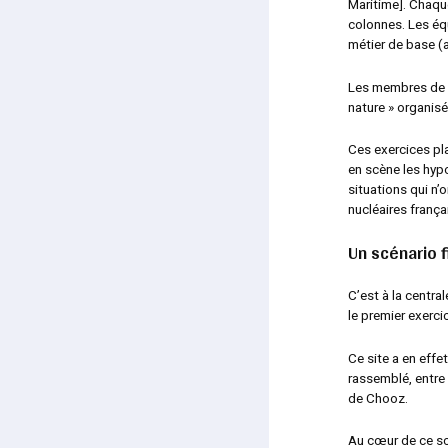
Maritime].
Chaque
colonnes. Les équ
métier de base (a
Les membres de l
nature »
organisés
Ces exercices pl
en scène les hypo
situations qui n
nucléaires frança
Un scénario f
C’est à la centra
le premier exerc
Ce site a en effe
rassemblé, entre 
de Chooz.
Au cœur de ce scé