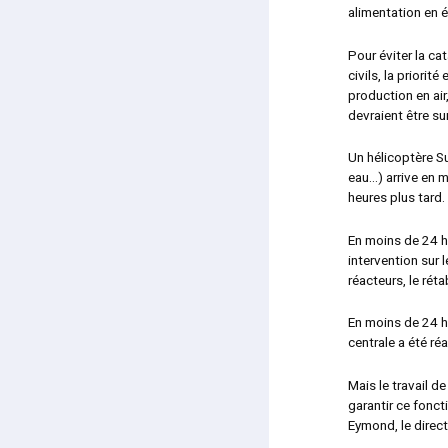
alimentation en él
Pour éviter la ca
civils, la priori
production en air
devraient être su
Un hélicoptère S
eau…) arrive en m
heures plus tard.
En moins de 24 he
intervention sur 
réacteurs, le rét
En moins de 24 he
centrale a été réa
Mais le travail de
garantir ce fonc
Eymond, le direct