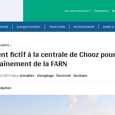
Qui sommes-nous ?
Partenaires
No
tricité
Energies Fossiles
Smart-Grids
Environnement
Santé et
ualités
»
nt fictif à la centrale de Chooz pou
raînement de la FARN
/02/2019
dans
Actualités
-
Décryptage
-
Électricité
-
Nucléaire
édaction