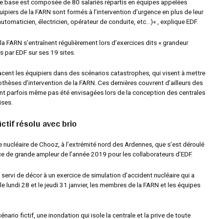
 base est composée de 80 salariés répartis en équipes appelées
ipiers de la FARN sont formés à l’intervention d’urgence en plus de leur
utomaticien, électricien, opérateur de conduite, etc…)
« , explique EDF.
a FARN s’entraînent régulièrement lors d’exercices dits
« grandeur
 par EDF sur ses 19 sites.
acent les équipiers dans des scénarios catastrophes, qui visent à mettre
thèses d’intervention de la FARN. Ces dernières couvrent d’ailleurs des
’ont parfois même pas été envisagées lors de la conception des centrales
ises.
ictif résolu avec brio
le nucléaire de Chooz, à l’extrémité nord des Ardennes, que s’est déroulé
ice de grande ampleur de l’année 2019 pour les collaborateurs d’EDF.
t servi de décor à un exercice de simulation d’accident nucléaire qui a
le lundi 28 et le jeudi 31 janvier, les membres de la FARN et les équipes
nario fictif, une inondation qui isole la centrale et la prive de toute