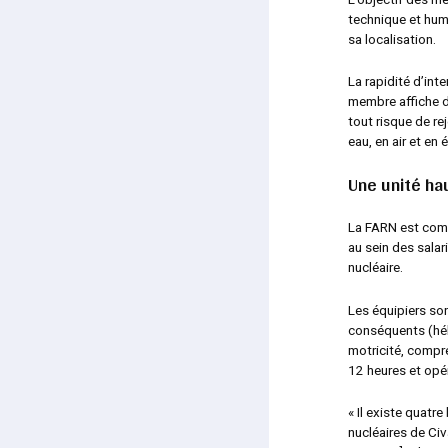
technique et huma
sa localisation.
La rapidité d’in
membre affiche d
tout risque de rej
eau, en air et en 
Une unité ha
La FARN est comp
au sein des salar
nucléaire.
Les équipiers so
conséquents (hél
motricité, compr
12 heures et opé
« Il existe quatr
nucléaires de Ci