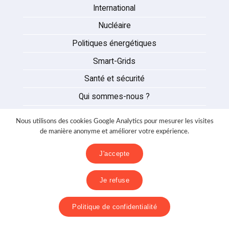
International
Nucléaire
Politiques énergétiques
Smart-Grids
Santé et sécurité
Qui sommes-nous ?
Auteurs
Nous utilisons des cookies Google Analytics pour mesurer les visites
Partenaires
de manière anonyme et améliorer votre expérience.
Nous contacter
J'accepte
Mentions légales
Je refuse
Politique de confidentialité
Politique de confidentialité