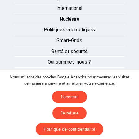
International
Nucléaire
Politiques énergétiques
Smart-Grids
Santé et sécurité
Qui sommes-nous ?
Auteurs
Nous utilisons des cookies Google Analytics pour mesurer les visites
Partenaires
de manière anonyme et améliorer votre expérience.
Nous contacter
J'accepte
Mentions légales
Je refuse
Politique de confidentialité
Politique de confidentialité