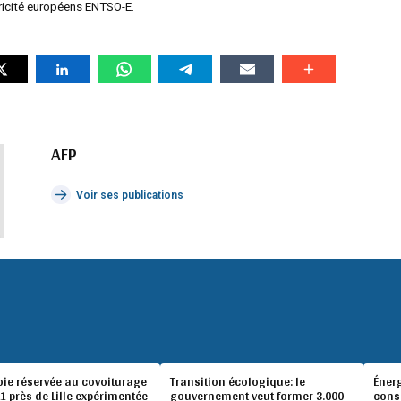
tricité européens ENTSO-E.
AFP
Voir ses publications
oie réservée au covoiturage
Transition écologique: le
Éner
A1 près de Lille expérimentée
gouvernement veut former 3.000
conso