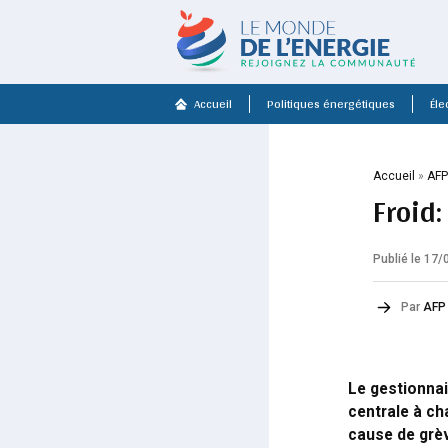
Accueil
Politiques énergétiques
Élec
Accueil
»
AF
Froid
Publié le 17
Par
AFP
Le gestionnai
centrale à ch
cause de grèv