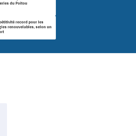
eries du Poitou
titivité record pour les
gies renouvelables, selon un
ort