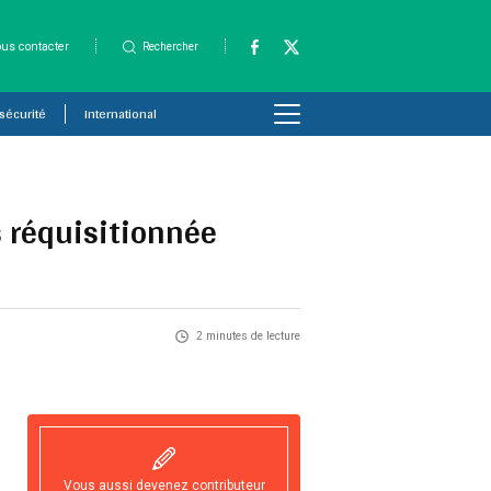
us contacter
Rechercher
 sécurité
International
s réquisitionnée
2 minutes de lecture
Vous aussi devenez contributeur