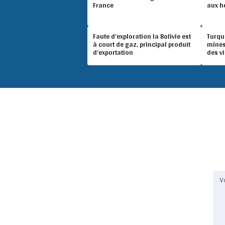
France
aux h
Faute d’exploration la Bolivie est
Turqu
à court de gaz, principal produit
mines
d’exportation
des v