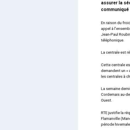
assurer la sé
communiqué p
En raison du froid
appel à l’ensemb
Jean-Paul Roubin,
téléphonique.
La centrale est r
Cette centrale es
demandent un « a
les centrales à c
La semaine derni
Cordemais au-del
Ouest.
RTE justifie la r
Flamanville (Manc
période hivernale