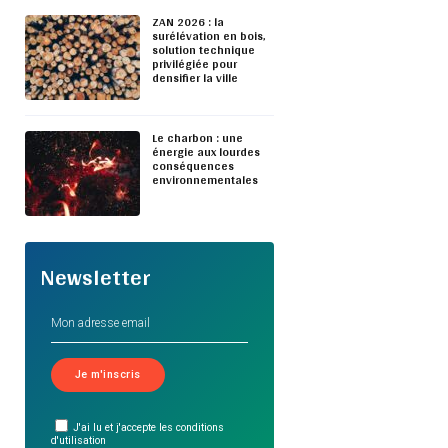
ZAN 2026 : la
surélévation en bois,
solution technique
privilégiée pour
densifier la ville
Le charbon : une
énergie aux lourdes
conséquences
environnementales
Newsletter
J'ai lu et j'accepte les conditions
d'utilisation