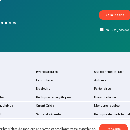
ernières
J'ai lu et j'accepte
Hydrocarbures
Qui sommes-nous ?
International
Auteurs
Nucléaire
Partenaires
les
Politiques énergétiques
Nous contacter
uvelables
Smart-Grids
Mentions légales
t
Santé et sécurité
Politique de confidential
r les visites de manière anonyme et améliorer votre expérience.
J'accepte