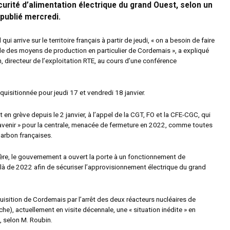
curité d’alimentation électrique du grand Ouest, selon un
ublié mercredi.
 qui arrive sur le territoire français à partir de jeudi, « on a besoin de faire
le des moyens de production en particulier de Cordemais », a expliqué
 directeur de l’exploitation RTE, au cours d’une conférence
équisitionnée pour jeudi 17 et vendredi 18 janvier.
t en grève depuis le 2 janvier, à l’appel de la CGT, FO et la CFE-CGC, qui
venir » pour la centrale, menacée de fermeture en 2022, comme toutes
harbon françaises.
ère, le gouvernement a ouvert la porte à un fonctionnement de
à de 2022 afin de sécuriser l’approvisionnement électrique du grand
équisition de Cordemais par l’arrêt des deux réacteurs nucléaires de
he), actuellement en visite décennale, une « situation inédite » en
, selon M. Roubin.