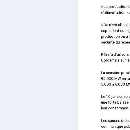
« La production d
d’alimentation » 
« On n’est absol
cependant soulig
production ou à 
sécurité du résea
RTE n’a d’ailleur
Cordemais sur le
La semaine proch
90.000 MW en rais
5.000 à 6.000 MW.
Le 10 janvier ve
une forte baisse 
leur consommati
Les causes de ce
communiqué publi