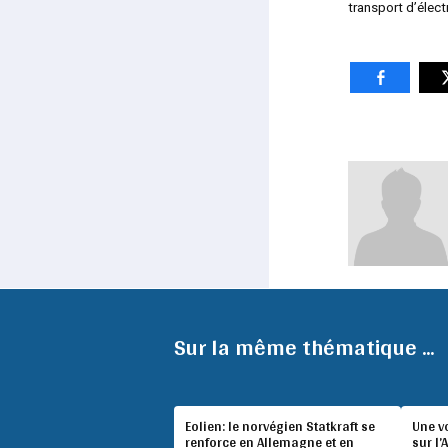
transport d’élec
Sur la même thématique ...
Eolien: le norvégien Statkraft se
Une v
renforce en Allemagne et en
sur l’