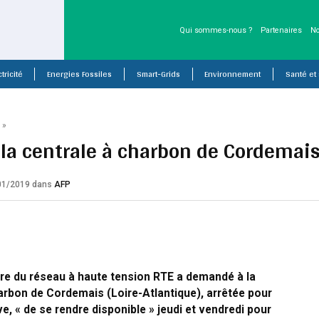
Qui sommes-nous ?
Partenaires
No
tricité
Energies Fossiles
Smart-Grids
Environnement
Santé et
P
»
: la centrale à charbon de Cordemai
/01/2019
dans
AFP
re du réseau à haute tension RTE a demandé à la
arbon de Cordemais (Loire-Atlantique), arrêtée pour
e, « de se rendre disponible » jeudi et vendredi pour