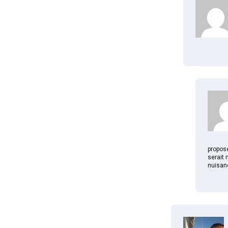
propose
serait 
nuisanc