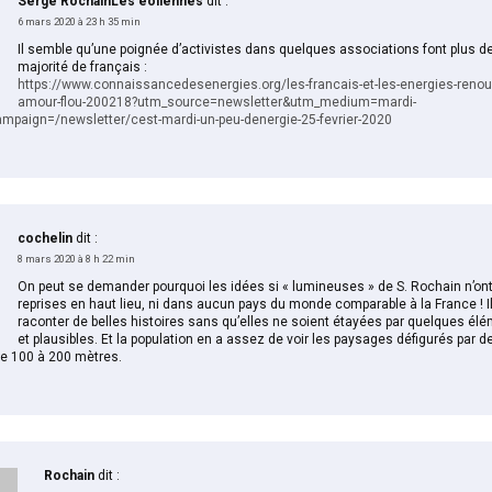
Serge RochainLes éoliennes
dit :
6 mars 2020 à 23 h 35 min
Il semble qu’une poignée d’activistes dans quelques associations font plus de
majorité de français :
https://www.connaissancedesenergies.org/les-francais-et-les-energies-renou
amour-flou-200218?utm_source=newsletter&utm_medium=mardi-
mpaign=/newsletter/cest-mardi-un-peu-denergie-25-fevrier-2020
cochelin
dit :
8 mars 2020 à 8 h 22 min
On peut se demander pourquoi les idées si « lumineuses » de S. Rochain n’ont
reprises en haut lieu, ni dans aucun pays du monde comparable à la France ! Il
raconter de belles histoires sans qu’elles ne soient étayées par quelques élé
et plausibles. Et la population en a assez de voir les paysages défigurés par de
 de 100 à 200 mètres.
Rochain
dit :