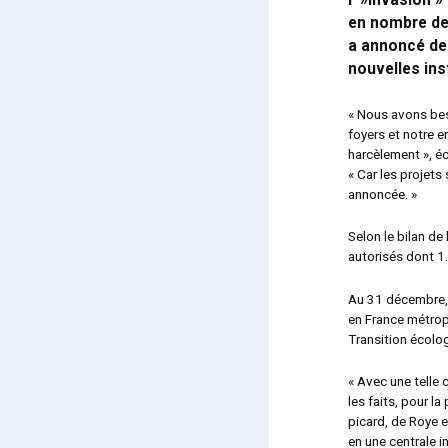
l' »invasion 
en nombre de 
a annoncé dem
nouvelles ins
« Nous avons bes
foyers et notre 
harcèlement », é
« Car les projets
annoncée. »
Selon le bilan de
autorisés dont 1
Au 31 décembre, 
en France métropo
Transition écolog
« Avec une telle
les faits, pour l
picard, de Roye 
en une centrale 