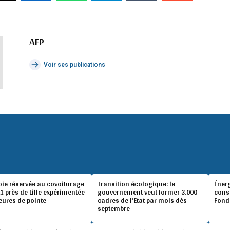
AFP
Voir ses publications
oie réservée au covoiturage
Transition écologique: le
Éner
A1 près de Lille expérimentée
gouvernement veut former 3.000
conso
eures de pointe
cadres de l’Etat par mois dès
Fond
septembre