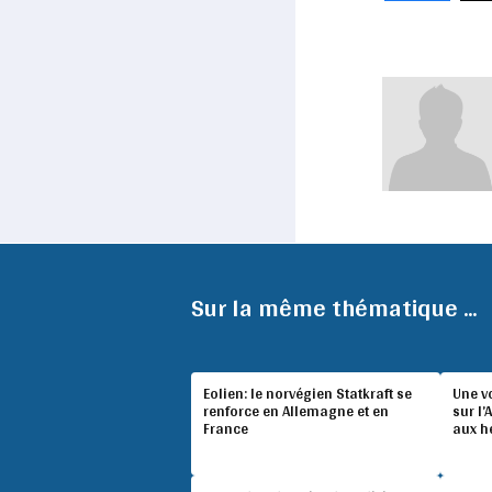
Sur la même thématique ...
Eolien: le norvégien Statkraft se
Une v
renforce en Allemagne et en
sur l’
France
aux h