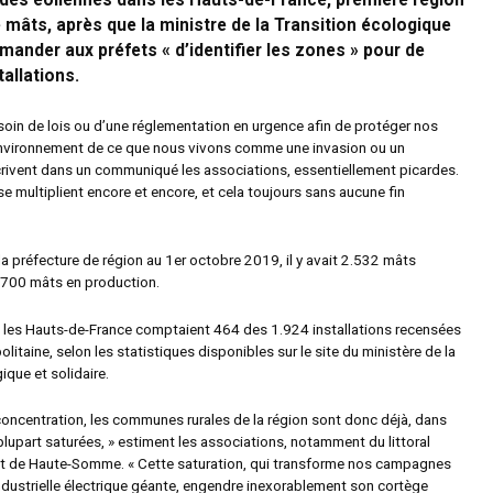
» des éoliennes dans les Hauts-de-France, première région
mâts, après que la ministre de la Transition écologique
ander aux préfets « d’identifier les zones » pour de
tallations.
oin de lois ou d’une réglementation en urgence afin de protéger nos
environnement de ce que nous vivons comme une invasion ou un
crivent dans un communiqué les associations, essentiellement picardes.
 se multiplient encore et encore, et cela toujours sans aucune fin
 la préfecture de région au 1er octobre 2019, il y avait 2.532 mâts
.700 mâts en production.
les Hauts-de-France comptaient 464 des 1.924 installations recensées
litaine, selon les statistiques disponibles sur le site du ministère de la
ique et solidaire.
 concentration, les communes rurales de la région sont donc déjà, dans
a plupart saturées, » estiment les associations, notamment du littoral
et de Haute-Somme. « Cette saturation, qui transforme nos campagnes
industrielle électrique géante, engendre inexorablement son cortège