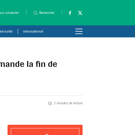
us contacter
Rechercher
 sécurité
International
mande la fin de
2 minutes de lecture