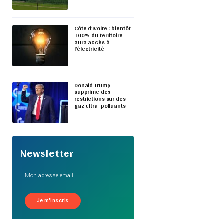
Côte d’Ivoire : bientôt
100% du territoire
aura accès à
l’électricité
Donald Trump
supprime des
restrictions sur des
gaz ultra-polluants
Newsletter