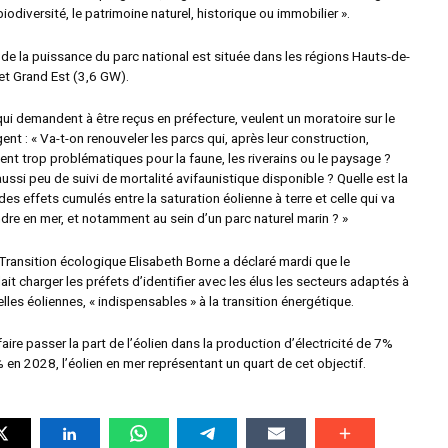
biodiversité, le patrimoine naturel, historique ou immobilier ».
 de la puissance du parc national est située dans les régions Hauts-de-
et Grand Est (3,6 GW).
qui demandent à être reçus en préfecture, veulent un moratoire sur le
gent : « Va-t-on renouveler les parcs qui, après leur construction,
ent trop problématiques pour la faune, les riverains ou le paysage ?
 aussi peu de suivi de mortalité avifaunistique disponible ? Quelle est la
es effets cumulés entre la saturation éolienne à terre et celle qui va
dre en mer, et notamment au sein d’un parc naturel marin ? »
 Transition écologique Elisabeth Borne a déclaré mardi que le
it charger les préfets d’identifier avec les élus les secteurs adaptés à
elles éoliennes, « indispensables » à la transition énergétique.
ire passer la part de l’éolien dans la production d’électricité de 7%
 en 2028, l’éolien en mer représentant un quart de cet objectif.