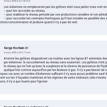
6 mars 2020 à 21 h 42 min
Les éoliennes ne remplaceront pas les pylônes dont vous parlez mais vont en 
– pour les raccorder au réseau,
– pour stabiliser le réseau perturbé par ces productions variables et non pilota
– pour raccorder les centrales thermiques qu’il faut installer en parallèle des 
uction/consommation et produire quand il n’y a pas de vent.
Serge Rochain
dit :
6 mars 2020 à 23 h 17 min
A terme les pylônes disparaitront car inutiles avec les lignes BT enterrées de
par éoliennes. le raccordement au réseau sera souterrain. Les pylônes n’ont j
le réseau qui ne l’est qu’avec la souplesse et la réserve de puissance de l’hydr
quelque fois comme aujourd’hui par les bruleurs à gaz. Il n’y a pas besoin de r
iques car avec un nombre d’éoliennes suffisant il n’y aura aucun problème sauf d
vent sur les 3 façades maritimes et les régimes de vents intérieurs cela n’existe
urs, il n’y a que Guerin pour l’ignorer