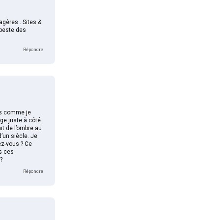
agères . Sites &
 peste des
Répondre
es comme je
ge juste à côté.
ait de l’ombre au
d’un siècle. Je
ez-vous ? Ce
es ces
?
Répondre