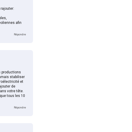
rajouter:
bles,
éoliennes afin
Répondre
s productions
amais stabiliser
oélectricité et
ajouter de
ans votre tête.
 que tous les 10
Répondre