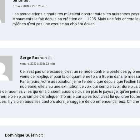
Sirius
dit :
6 mars 2020 à 22 h 25 min
Les associations signataires militaient contre toutes les nuisances pays
Monuments le fait depuis sa création en … 1905 .Mais une fois encore la
pylônes n’est pas une excuse au choléra éolien .
Serge Rochain
dit :
6 mars 2020 à 23 h 23 min
Ce n’est pas une excuse, c’est un remède contre la peste des pylôn
viens de l’expliquer pour la cinquantième fois à Guerin dans le messa
Par ailleurs, votre association je ne l’entend que depuis que l’éolien f
nucléaire, elle a eu une extinction de voix qui semble avoir duré plus 
 de raser les viles qui enlaidissent aussi de plus en plus le paysage, qu’en pens
même bien plus simple d’éradiquer l’homme car après tout c’est lui qui crée tout
es. Il y a bien aussi les castors alors je suggère de commencer par eux. Chiche 
Dominique Guérin
dit :