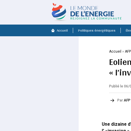
Accueil
Politiques énergétiques
Élec
Accueil
»
AF
Eolie
« l’in
Publié le 06
Par
AFP
Une dizaine d