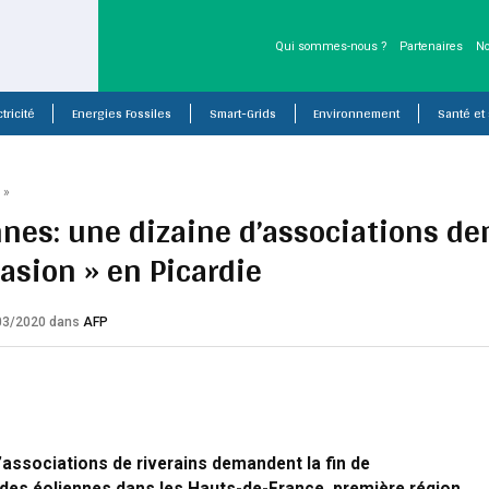
Qui sommes-nous ?
Partenaires
No
tricité
Energies Fossiles
Smart-Grids
Environnement
Santé et
P
»
nnes: une dizaine d’associations de
vasion » en Picardie
/03/2020
dans
AFP
’associations de riverains demandent la fin de