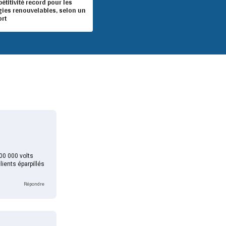
titivité record pour les
gies renouvelables, selon un
ort
00 000 volts
lients éparpillés
Répondre