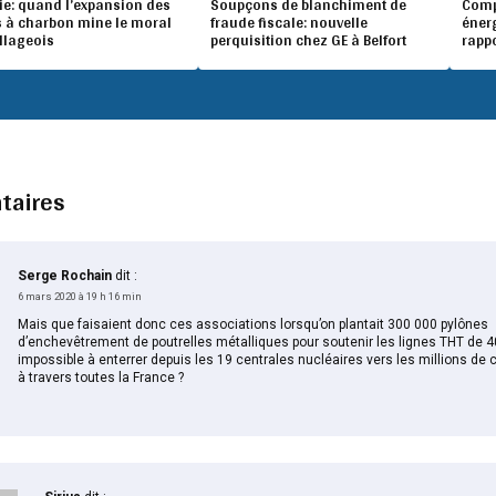
ie: quand l’expansion des
Soupçons de blanchiment de
Compé
 à charbon mine le moral
fraude fiscale: nouvelle
éner
illageois
perquisition chez GE à Belfort
rapp
taires
Serge Rochain
dit :
6 mars 2020 à 19 h 16 min
Mais que faisaient donc ces associations lorsqu’on plantait 300 000 pylônes
d’enchevêtrement de poutrelles métalliques pour soutenir les lignes THT de 4
impossible à enterrer depuis les 19 centrales nucléaires vers les millions de c
à travers toutes la France ?