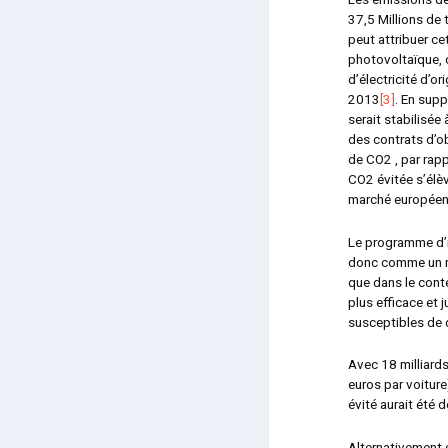
37,5 Millions de
peut attribuer c
photovoltaïque, c
d’électricité d’
2013
[3]
. En sup
serait stabilisée
des contrats d’o
de CO
2
, par rap
CO
2
évitée s’élè
marché européen,
Le programme d’i
donc comme un mo
que dans le conte
plus efficace et 
susceptibles de
Avec 18 milliards
euros par voiture
évité aurait été d
Alternativement 