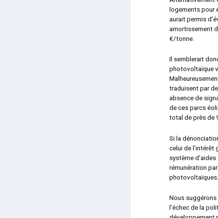
logements pour é
aurait permis d’é
amortissement de
€/tonne.
Il semblerait don
photovoltaïque ve
Malheureusement,
traduisent par d
absence de signa
de ces parcs éol
total de près de 
Si la dénonciatio
celui de l’intérê
système d’aides 
rémunération par 
photovoltaïques
Nous suggérons d
l’échec de la pol
développement pr