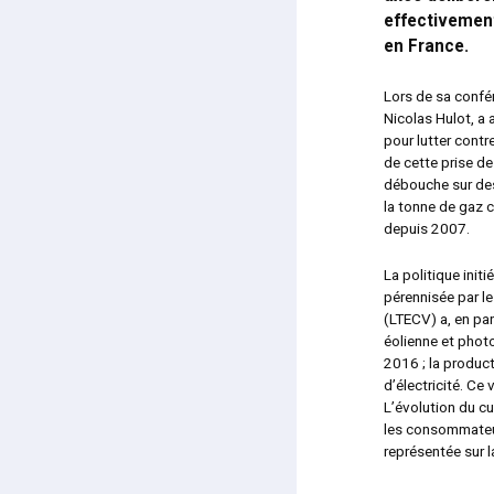
effectivement
en France.
Lors de sa confér
Nicolas Hulot, a 
pour lutter cont
de cette prise de
débouche sur des 
la tonne de gaz c
depuis 2007.
La politique init
pérennisée par le
(LTECV) a, en par
éolienne et phot
2016 ; la produc
d’électricité. Ce
L’évolution du cu
les consommateur
représentée sur l