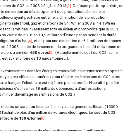
 tonnes de CO
2
en 2008 à 31,4 en 2013
[2]
. De façon plutôt optimiste, on
ette diminution au développement des productions éolienne et
elles-ci ayant peut-être entraîné la diminution de la production
origine fossile (fioul, gaz et charbon) de 54TWh en 2008 à 44 TWh en
posant l’arrêt des investissements en éolien et photovoltaïque la CSPE
 à sa valeur de 2016 soit 3,9 milliards d’euros par an pendant la durée
bligation d’achat
[4]
, et ce pour une diminution de 6,1 millions de tonnes
port à 2008, année de lancement du programme. Le coût de la tonne de
ve alors à environ
650 euros
[5]
. (Actuellement le coût du CO
2
, sur le
 est aux environs de 10 euros/tonne …).
nvestissement dans les énergies renouvelables intermittentes apparaît
yen peu efficace et onéreux pour réduire les émissions de CO
2
alors
xte français l’électricité est déjà très peu carbonée. N’aurait-il pas été
judicieux d’utiliser les 18 milliards dépensés, à d’autres actions
 diminuer davantage nos émissions de CO
2
?
 d’euros on aurait pu financer à un niveau largement suffisant (15000
) l’achat de plus d’un million de voitures électriques. Le coût du CO2
e l’ordre de
130 €/tonne
[6]
.
on aurait pu envisager de rénover thermiquement 2 millions de