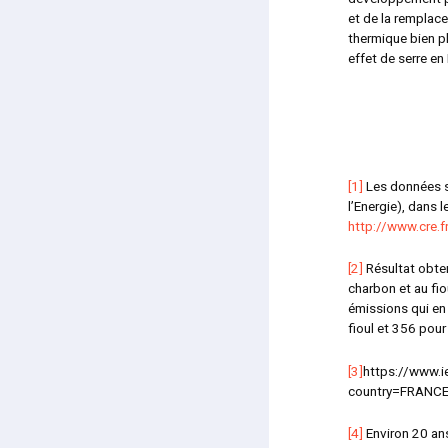
et de la remplace
thermique bien pl
effet de serre en
[1]
Les données s
l’Energie), dans
http://www.cre.
[2]
Résultat obten
charbon et au fi
émissions qui en
fioul et 356 pou
[3]
https://www.ie
country=FRANCE&
[4]
Environ 20 an