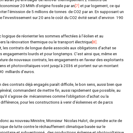
conomiser 20 MWh d’origine fossile par an
[7]
et par logement, ce qui
viter l’émission de 5 millions de tonnes de CO
2
par an. En supposant un
 l’investissement sur 20 ans le coût du CO
2
évité serait d’environ 190
c logique de réorienter les sommes affectées à l’éolien et au
rs la rénovation thermique ou le transport électrique
[8]
.
 les contrats de longue durée associés aux obligations d’achat se
es engagements lourds et pour longtemps. C’est ainsi que, même en
ture de nouveaux contrats, les engagements en faveur des exploitants
iens et photovoltaïques vont jusqu’à 2036 et portent sur un montant
90 milliards d’euros.
n des contrats déjà engagés paraît difficile, le bon sens, aussi bien que
t général, commandent de mettre fin, aussi rapidement que possible, au
qu’il s’agisse de mécanismes comme l’obligation d’achat ou la
différence, pour les constructions à venir d’éoliennes et de parcs
.
onc au nouveau Ministre, Monsieur Nicolas Hulot, de prendre acte de
itique de lutte contre le réchauffement climatique basée sur le
ioritaire et subventionné , des productions éolienne et photovoltaïque