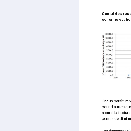
Cumul des rece
éolienne et pho
Il nous paraît i
pour d’autres que 
alourdi la factur
permis de diminu
Les émissions d