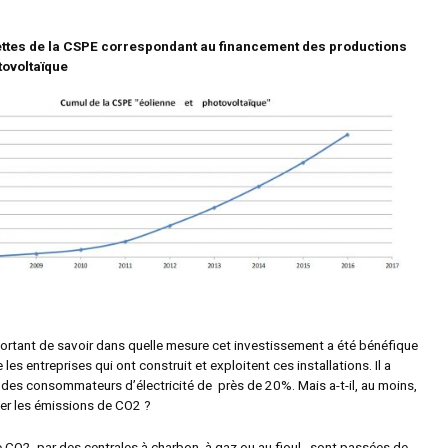
ttes de la CSPE correspondant au financement des productions
tovoltaïque
mportant de savoir dans quelle mesure cet investissement a été bénéfique
les entreprises qui ont construit et exploitent ces installations. Il a
e des consommateurs d’électricité de près de 20%. Mais a-t-il, au moins,
er les émissions de CO
2
?
e CO
2
par des centrales à charbon, à gaz ou au fioul, sont passées de