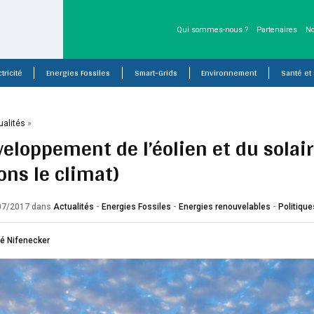
Qui sommes-nous ?
Partenaires
No
tricité
Energies Fossiles
Smart-Grids
Environnement
Santé et
ualités
»
eloppement de l’éolien et du solaire
ons le climat)
/07/2017
dans
Actualités
-
Energies Fossiles
-
Energies renouvelables
-
Politiqu
é Nifenecker