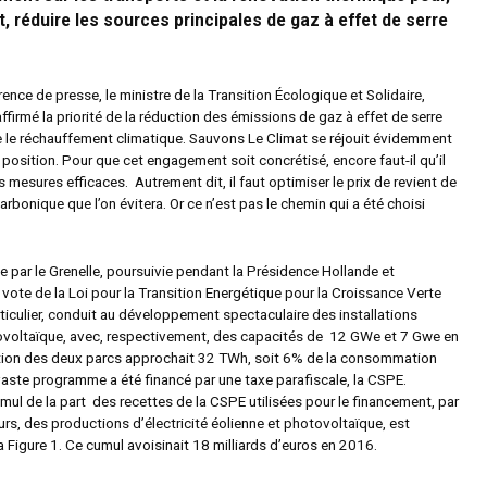
, réduire les sources principales de gaz à effet de serre
ence de presse, le ministre de la Transition Écologique et Solidaire,
affirmé la priorité de la réduction des émissions de gaz à effet de serre
re le réchauffement climatique. Sauvons Le Climat se réjouit évidemment
 position. Pour que cet engagement soit concrétisé, encore faut-il qu’il
mesures efficaces. Autrement dit, il faut optimiser le prix de revient de
arbonique que l’on évitera. Or ce n’est pas le chemin qui a été choisi
iée par le Grenelle, poursuivie pendant la Présidence Hollande et
 vote de la Loi pour la Transition Energétique pour la Croissance Verte
ticulier, conduit au développement spectaculaire des installations
ovoltaïque, avec, respectivement, des capacités de 12 GWe et 7 Gwe en
tion des deux parcs approchait 32 TWh, soit 6% de la consommation
 vaste programme a été financé par une taxe parafiscale, la CSPE.
mul de la part des recettes de la CSPE utilisées pour le financement, par
s, des productions d’électricité éolienne et photovoltaïque, est
a Figure 1. Ce cumul avoisinait 18 milliards d’euros en 2016.