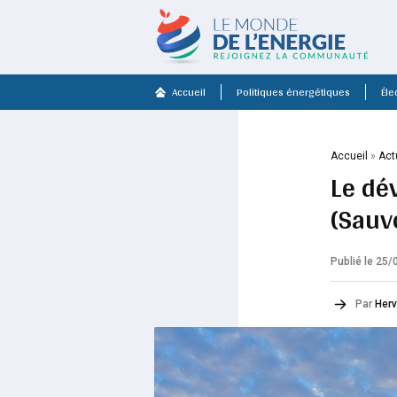
Accueil
Politiques énergétiques
Élec
Accueil
»
Act
Le dév
(Sauv
Publié le 25
Par
Herv