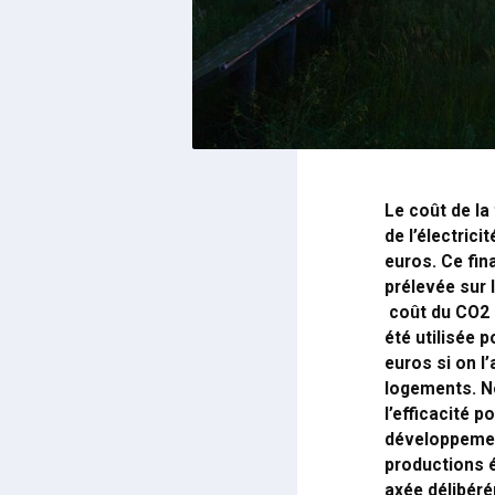
Le coût de la
de l’électric
euros. Ce fin
prélevée sur 
coût du CO
2
été utilisée 
euros si on l’
logements. No
l’efficacité 
développement
productions é
axée délibéré