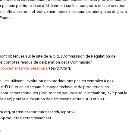
r par une politique axée délibérément sur les transports et la rénovation
us efficaces pour effectivement réduire les sources principales de gaz à
 France.
ont obtenues sur le site de la CRE (Commission de Régulation de
 les comptes rendus de délibération de la Commission
fr/documents/deliberations/
(text)/CSPE
u en utilisant l’évolution des productions par les centrales à gaz,
oul d’EDF et en attachant à chaque technique de production les
 sont caractéristiques (956 tonnes par GWh pour le charbon, 777 pour le
r le gaz) pour la diminution des émissions entre 2008 et 2013.
a.org/statistics/statisticssearch/report/?
product=electricityandheat
s.