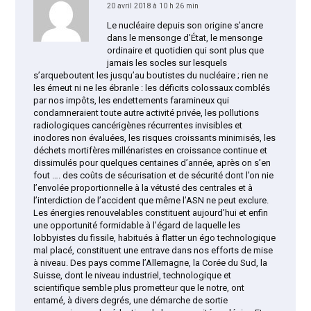
20 avril 2018 à 10 h 26 min
Le nucléaire depuis son origine s’ancre
dans le mensonge d’État, le mensonge
ordinaire et quotidien qui sont plus que
jamais les socles sur lesquels
s’arqueboutent les jusqu’au boutistes du nucléaire ; rien ne
les émeut ni ne les ébranle : les déficits colossaux comblés
par nos impôts, les endettements faramineux qui
condamneraient toute autre activité privée, les pollutions
radiologiques cancérigènes récurrentes invisibles et
inodores non évaluées, les risques croissants minimisés, les
déchets mortifères millénaristes en croissance continue et
dissimulés pour quelques centaines d’année, après on s’en
fout …. des coûts de sécurisation et de sécurité dont l’on nie
l’envolée proportionnelle à la vétusté des centrales et à
l’interdiction de l’accident que même l’ASN ne peut exclure.
Les énergies renouvelables constituent aujourd’hui et enfin
une opportunité formidable à l’égard de laquelle les
lobbyistes du fissile, habitués à flatter un égo technologique
mal placé, constituent une entrave dans nos efforts de mise
à niveau. Des pays comme l’Allemagne, la Corée du Sud, la
Suisse, dont le niveau industriel, technologique et
scientifique semble plus prometteur que le notre, ont
entamé, à divers degrés, une démarche de sortie