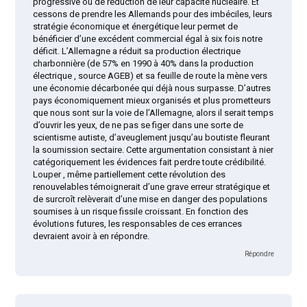
progressive ou de réduction de leur capacité nucléaire. Et
cessons de prendre les Allemands pour des imbéciles, leurs
stratégie économique et énergétique leur permet de
bénéficier d’une excédent commercial égal à six fois notre
déficit. L’Allemagne a réduit sa production électrique
charbonnière (de 57% en 1990 à 40% dans la production
électrique , source AGEB) et sa feuille de route la mène vers
une économie décarbonée qui déjà nous surpasse. D’autres
pays économiquement mieux organisés et plus prometteurs
que nous sont sur la voie de l’Allemagne, alors il serait temps
d’ouvrir les yeux, de ne pas se figer dans une sorte de
scientisme autiste, d’aveuglement jusqu’au boutiste fleurant
la soumission sectaire. Cette argumentation consistant à nier
catégoriquement les évidences fait perdre toute crédibilité.
Louper , même partiellement cette révolution des
renouvelables témoignerait d’une grave erreur stratégique et
de surcroît relèverait d’une mise en danger des populations
soumises à un risque fissile croissant. En fonction des
évolutions futures, les responsables de ces errances
devraient avoir à en répondre.
Répondre