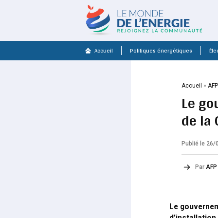
Accueil
Politiques énergétiques
Élec
Accueil
»
AF
Le go
de la 
Publié le 26
Par
AFP
Le gouvernem