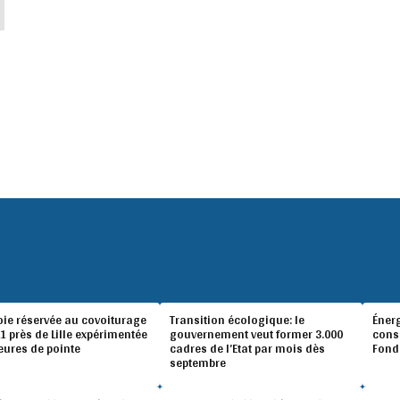
oie réservée au covoiturage
Transition écologique: le
Éner
A1 près de Lille expérimentée
gouvernement veut former 3.000
conso
eures de pointe
cadres de l’Etat par mois dès
Fond
septembre