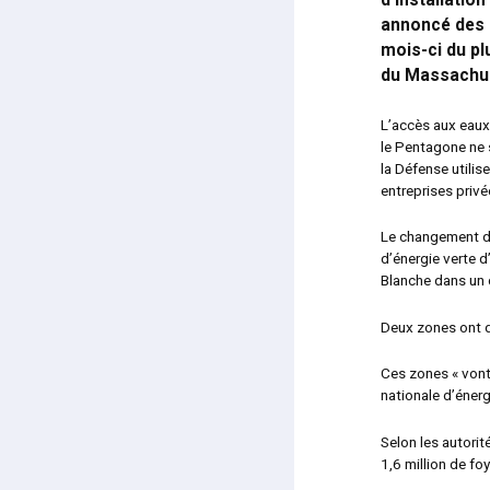
d’installatio
annoncé des r
mois-ci du plu
du Massachu
L’accès aux eaux
le Pentagone ne 
la Défense utilis
entreprises privé
Le changement de
d’énergie verte d
Blanche dans un
Deux zones ont dé
Ces zones « vont
nationale d’énerg
Selon les autorit
1,6 million de foy