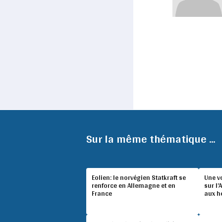
Sur la même thématique ...
Eolien: le norvégien Statkraft se
Une v
renforce en Allemagne et en
sur l’
France
aux h