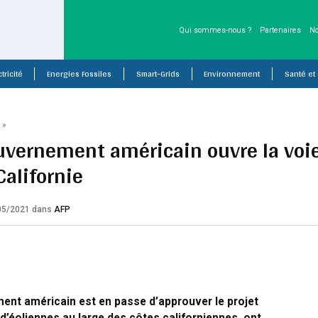
Qui sommes-nous ?
Partenaires
No
tricité
Energies Fossiles
Smart-Grids
Environnement
Santé et
P
»
uvernement américain ouvre la voie 
Californie
/05/2021
dans
AFP
ent américain est en passe d’approuver le projet