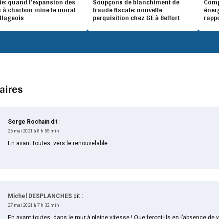
ie: quand l’expansion des
Soupçons de blanchiment de
Compé
 à charbon mine le moral
fraude fiscale: nouvelle
éner
illageois
perquisition chez GE à Belfort
rapp
aires
Serge Rochain
dit :
26 mai 2021 à 8 h 55 min
En avant toutes, vers le renouvelable
Michel DESPLANCHES
dit :
27 mai 2021 à 7 h 32 min
En avant toutes, dans le mur à pleine vitesse ! Que feront-ils en l’absence de v