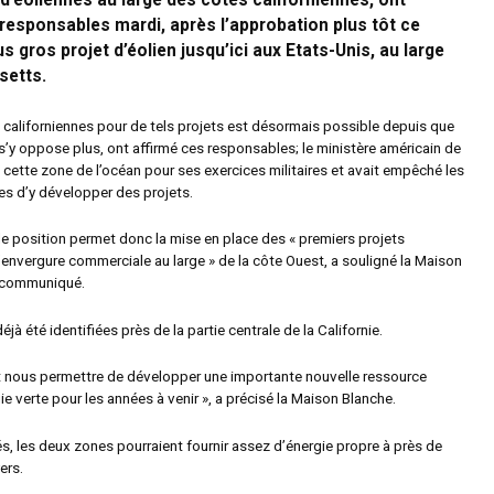
n d’éoliennes au large des côtes californiennes, ont
esponsables mardi, après l’approbation plus tôt ce
s gros projet d’éolien jusqu’ici aux Etats-Unis, au large
setts.
 californiennes pour de tels projets est désormais possible depuis que
s’y oppose plus, ont affirmé ces responsables; le ministère américain de
e cette zone de l’océan pour ses exercices militaires et avait empêché les
es d’y développer des projets.
 position permet donc la mise en place des « premiers projets
’envergure commerciale au large » de la côte Ouest, a souligné la Maison
 communiqué.
jà été identifiées près de la partie centrale de la Californie.
 nous permettre de développer une importante nouvelle ressource
ie verte pour les années à venir », a précisé la Maison Blanche.
és, les deux zones pourraient fournir assez d’énergie propre à près de
ers.