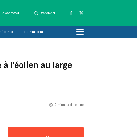
us contacter
Rechercher
 sécurité
International
à l’éolien au large
2 minutes de lecture