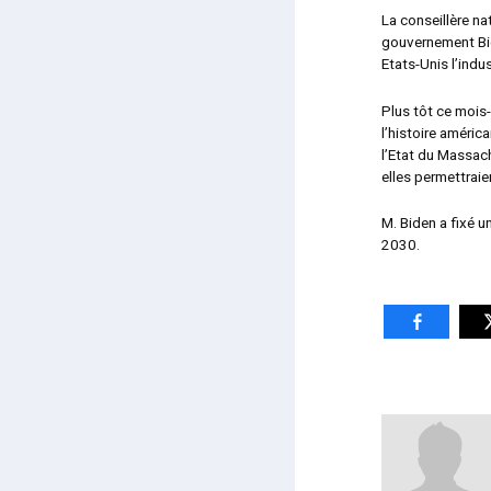
La conseillère na
gouvernement Bid
Etats-Unis l’indu
Plus tôt ce mois-
l’histoire améric
l’Etat du Massach
elles permettrai
M. Biden a fixé u
2030.