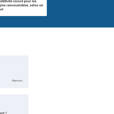
titivité record pour les
gies renouvelables, selon un
ort
Répondre
ent ?