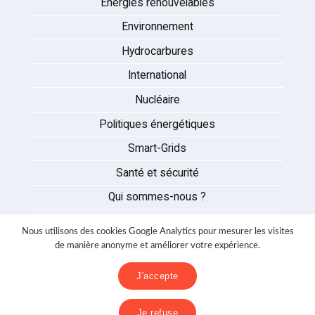
Energies renouvelables
Environnement
Hydrocarbures
International
Nucléaire
Politiques énergétiques
Smart-Grids
Santé et sécurité
Qui sommes-nous ?
Auteurs
Nous utilisons des cookies Google Analytics pour mesurer les visites
Partenaires
de manière anonyme et améliorer votre expérience.
Nous contacter
J'accepte
Mentions légales
Je refuse