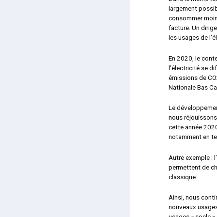
largement possibl
consommer moins 
facture. Un dirig
les usages de l’é
En 2020, le conte
l’électricité se 
émissions de CO2 
Nationale Bas Ca
Le développement 
nous réjouissons
cette année 2020
notamment en ter
Autre exemple : l
permettent de ch
classique.
Ainsi, nous cont
nouveaux usages 
usages « socle » 