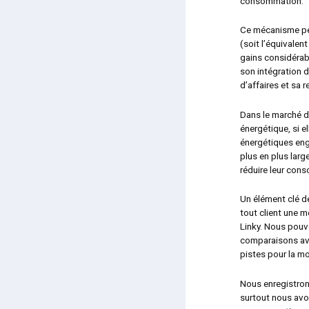
consommation.
Ce mécanisme pe
(soit l’équivalen
gains considérab
son intégration d
d’affaires et sa r
Dans le marché d
énergétique, si e
énergétiques eng
plus en plus larg
réduire leur con
Un élément clé de 
tout client une 
Linky. Nous pouv
comparaisons ave
pistes pour la 
Nous enregistrons
surtout nous avon