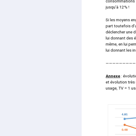
consommations : 
jusqu’à 12% !
Si les moyens en
part toutefois d’u
déclencher une 
lui donnant des é
même, en lui per
lui donnant les 
—————————
Annexe
: évolut
et évolution très
usage, TV = 1 us