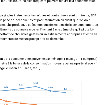
les utilisateurs les plus fréquents peuvent réduire leur consommation
gagés, les instruments techniques et contractuels sont différents, EDF
n principe identique : c’est par l’information du client que l’on doit
démarche productive et économique de maîtrise de la consommation. En
léments de connaissance, en l’incitant à une démarche qu’il pilote lui-
mettant de choisir les gestes ou investissements appropriés et enfin en
instruments de mesure pour piloter sa démarche.
ion de la consommation moyenne par ménage (1 ménage = 1 compteur),
 nette
à la baisse
de la consommation moyenne par usage (éclairage = 1
age, cuisson = 1 usage, etc…)