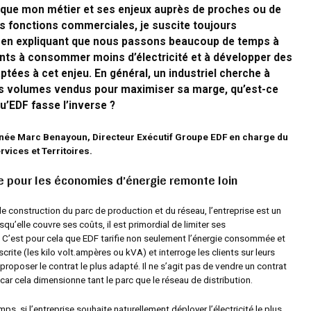
oque mon métier et ses enjeux auprès de proches ou de
s fonctions commerciales, je suscite toujours
 en expliquant que nous passons beaucoup de temps à
ents à consommer moins d’électricité et à développer des
ptées à cet enjeu. En général, un industriel cherche à
s volumes vendus pour maximiser sa marge, qu’est-ce
qu’EDF fasse l’inverse ?
gnée Marc Benayoun, Directeur Exécutif Groupe EDF en charge du
rvices et Territoires.
e pour les économies d’énergie remonte loin
e construction du parc de production et du réseau, l’entreprise est un
qu’elle couvre ses coûts, il est primordial de limiter ses
 C’est pour cela que EDF tarifie non seulement l’énergie consommée et
crite (les kilo volt.ampères ou kVA) et interroge les clients sur leurs
proposer le contrat le plus adapté. Il ne s’agit pas de vendre un contrat
 car cela dimensionne tant le parc que le réseau de distribution.
s, si l’entreprise souhaite naturellement déployer l’électricité le plus