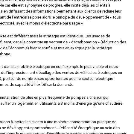
e car elle est synonyme de progrès, elle incite déjà les clients à
en diffusant des informations permettant aux clients de réduire leur
eant de l’entreprise pose alors le principe du développement de «
tous
lectricité, avec le moins d’électricité par usage
».
xte est différent mais la stratégie est identique. Les usages de
diffusent, car elle constitue un vecteur de « décarbonation » (réduction des
de l’économie) bien identifié et mis en exergue par la Stratégie
rbone.
dans la mobilité électrique en est l’exemple le plus visible et nous
 de l’impressionnant décollage des ventes de véhicules électriques en
, porteur de nombreuses opportunités pour le secteur électrique
mes de capacité à flexibiliser la demande.
’installation de plus en plus fréquente de pompes à chaleur qui
auffer un logement en utilisant 2 à 3 moins d’énergie qu’une chaudière
inuons à inciter les clients à une moindre consommation puisque de
se développent spontanément. L’efficacité énergétique au sein des
est donc le moyen naturel d’équilibrer le système électrique sans recourir