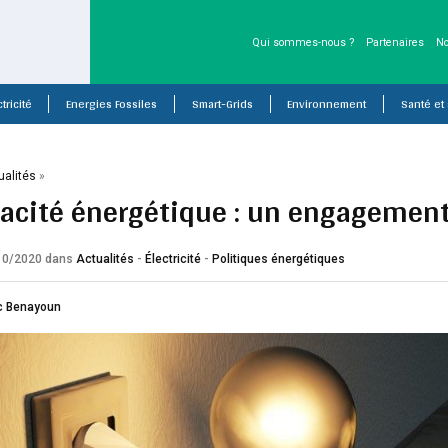
Qui sommes-nous ?
Partenaires
No
tricité
Energies Fossiles
Smart-Grids
Environnement
Santé et
ualités
»
icacité énergétique : un engagement
/10/2020
dans
Actualités
-
Électricité
-
Politiques énergétiques
c Benayoun