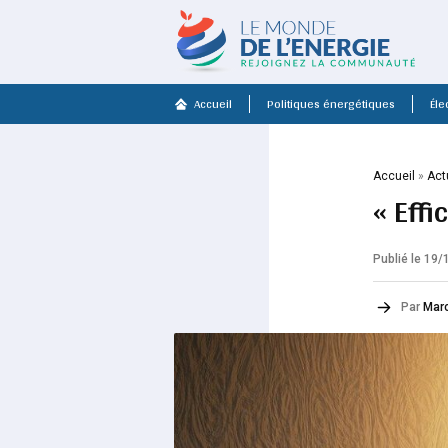
Accueil
Politiques énergétiques
Élec
Accueil
»
Act
« Eff
Publié le 19
Par
Mar