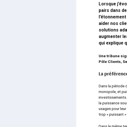
Lorsque j’év
pairs dans de
l’étonnement
aider nos cli
solutions ada
augmenter le
qui explique 
Une tribune si
Pôle Clients, Se
La préférenc
Dans la période d
monopole, et puis
investissements.
la puissance sous
usages pour leur 
trop « puissant »
Dans le même temp