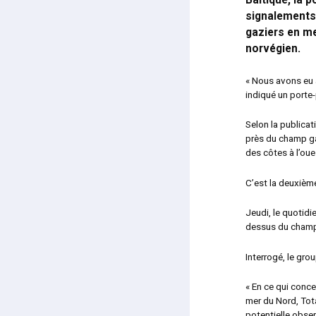
Baltique, la 
signalements
gaziers en me
norvégien.
« Nous avons eu 
indiqué un porte-
Selon la publica
près du champ ga
des côtes à l’ou
C’est la deuxièm
Jeudi, le quotidi
dessus du champ 
Interrogé, le gro
« En ce qui conce
mer du Nord, Tot
potentielle obser