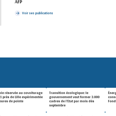
AFP
Voir ses publications
oie réservée au covoiturage
Transition écologique: le
Éner
A1 près de Lille expérimentée
gouvernement veut former 3.000
conso
eures de pointe
cadres de l’Etat par mois dès
Fond
septembre