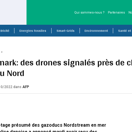
Qui sommes-nous ?
Partenaires
No
tricité
Energies Fossiles
Smart-Grids
Environnement
Santé et
P
»
ark: des drones signalés près de 
u Nord
/10/2022
dans
AFP
otage présumé des gazoducs Nordstream en mer