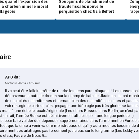
ie: quand l’expansion des
Soupçons de blanchiment de
Compé
 à charbon mine le moral
fraude fiscale: nouvelle
éner
illageois
perquisition chez GE à Belfort
rapp
aire
APO
dit :
5 octobre 2022 à 9 h 29 min
Il va peut-être falloir arrêter de rendre les gens paranoïaques !!! Les russes on
déconvenues faute de drones sur la champ de bataille Ukrainien, ils ont mont
de capacités calamiteuses et semant bien des calamités peu fines et pas di
voir resurgir de partout, c’est propager une idéologie pas très glorieuse tant ils
es mais à une échelle locale/régionale (Les chars Russes dans Berlin, ce n’est pa
t un fait, l’armée Russe est définitivement affaiblie pour une longue période…).
st pour faire valider des dépenses supplémentaires dans l’armement en Europe d
tout que la crise à venir va être monstrueuse et qu’il y aura moultes besoins de
airement des arbitrages pas forcément judicieux sur le long terme (Les Lobby von
es états, Pauvre de Nous !)…