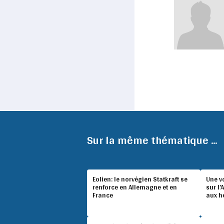
Sur la même thématique ...
Eolien: le norvégien Statkraft se
Une v
renforce en Allemagne et en
sur l’
France
aux h