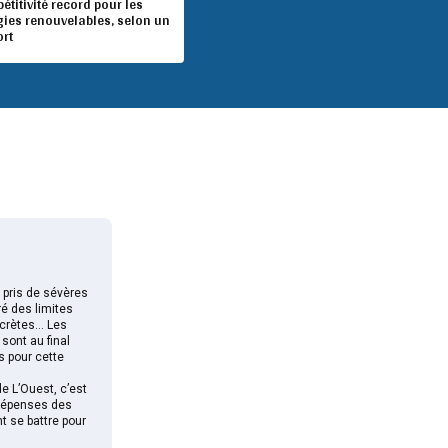
titivité record pour les
gies renouvelables, selon un
ort
t pris de sévères
ré des limites
scrètes… Les
 sont au final
s pour cette
e L’Ouest, c’est
 dépenses des
t se battre pour