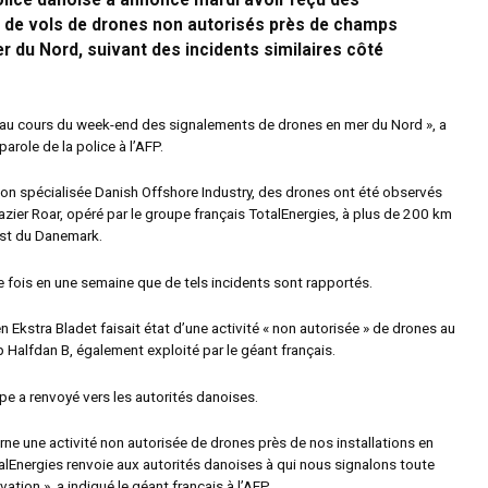
police danoise a annoncé mardi avoir reçu des
 de vols de drones non autorisés près de champs
r du Nord, suivant des incidents similaires côté
au cours du week-end des signalements de drones en mer du Nord », a
parole de la police à l’AFP.
tion spécialisée Danish Offshore Industry, des drones ont été observés
zier Roar, opéré par le groupe français TotalEnergies, à plus de 200 km
est du Danemark.
e fois en une semaine que de tels incidents sont rapportés.
en Ekstra Bladet faisait état d’une activité « non autorisée » de drones au
Halfdan B, également exploité par le géant français.
upe a renvoyé vers les autorités danoises.
rne une activité non autorisée de drones près de nos installations en
alEnergies renvoie aux autorités danoises à qui nous signalons toute
vation », a indiqué le géant français à l’AFP.