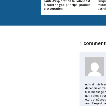
Faute d’exploration la Bolivie est
Turqu
à court de gaz, principal produit
mines
d’exportation
des v
1 comment
nuls et nuisibl
décennie et c’es
Si le message e
autre chose sur
états et nécess
avoir l’argent d