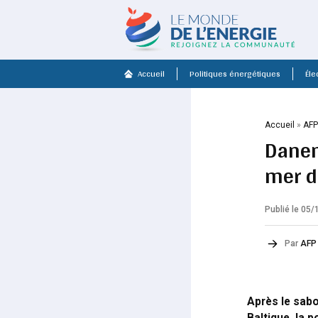
Accueil
Politiques énergétiques
Élec
Accueil
»
AF
Danem
mer d
Publié le 05
Par
AFP
Après le sab