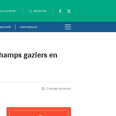
us contacter
Rechercher
 sécurité
International
champs gaziers en
2 minutes de lecture