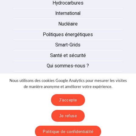
Hydrocarbures
International
Nucléaire
Politiques énergétiques
Smart-Grids
Santé et sécurité
Qui sommes-nous ?
Auteurs
Nous utilisons des cookies Google Analytics pour mesurer les visites
Partenaires
de manière anonyme et améliorer votre expérience.
Nous contacter
J'accepte
Mentions légales
Je refuse
Politique de confidentialité
Politique de confidentialité