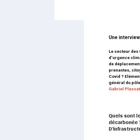
Une intervie
Le secteur des 
d’urgence clim
de déplacement,
prenantes, citoy
Covid ? Elémen
général du pôle
Gabriel Plassa
Quels sont l
décarbonée ?
D’infrastruct