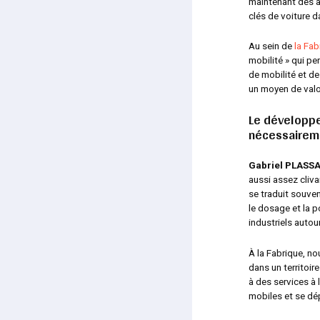
maintenant des ac
clés de voiture d
Au sein de
la Fab
mobilité » qui p
de mobilité et de
un moyen de valor
Le développe
nécessaireme
Gabriel PLASSA
aussi assez clivan
se traduit souve
le dosage et la po
industriels autou
À la Fabrique, no
dans un territoir
à des services à
mobiles et se dé