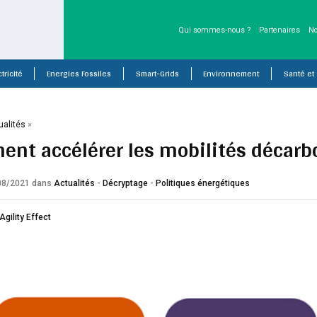
Qui sommes-nous ?
Partenaires
No
tricité
Energies Fossiles
Smart-Grids
Environnement
Santé et
ualités
»
nt accélérer les mobilités décarb
/08/2021
dans
Actualités
-
Décryptage
-
Politiques énergétiques
Agility Effect