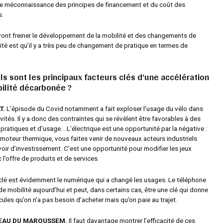
a une méconnaissance des principes de financement et du coût des
s.
vont freiner le développement de la mobilité et des changements de
lité est qu’il y a très peu de changement de pratique en termes de
ls sont les principaux facteurs clés d’une accélération
ilité décarbonée ?
T.
L’épisode du Covid notamment a fait exploser l’usage du vélo dans
ivités. Il y a donc des contraintes qui se révèlent être favorables à des
ratiques et d’usage… L’électrique est une opportunité par la négative :
 moteur thermique, vous faites venir de nouveaux acteurs industriels
oir d’investissement. C’est une opportunité pour modifier les jeux
 l’offre de produits et de services.
 clé est évidemment le numérique qui a changé les usages. Le téléphone
de mobilité aujourd’hui et peut, dans certains cas, être une clé qui donne
ules qu’on n’a pas besoin d’acheter mais qu’on paie au trajet.
TEAU DU MAROUSSEM.
Il faut davantage montrer l’efficacité de ces