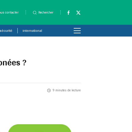
us contacter
Rechercher
 sécurité
International
onées ?
9 minutes de lecture