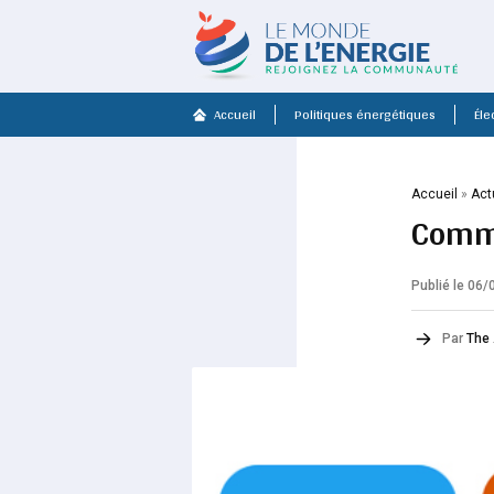
Accueil
Politiques énergétiques
Élec
Accueil
»
Act
Comme
Publié le 06
Par
The 