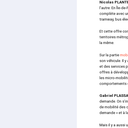
Nicolas PLAN
l’autre. En Île-d
complète avec un
tramway, bus éle
Et cette offre co
territoires métro
la même.
Sur la partie
mobi
son véhicule. Il y
et des services p
offres à dévelop
les micro-mobilit
comportements et
Gabriel PLASSA
demande. On s’in
de mobilité des c
demande » et à la
Mais il y a aussi