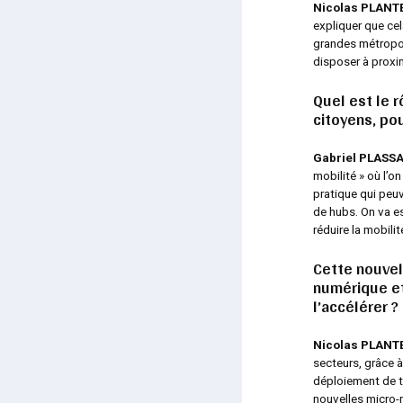
Nicolas PLAN
expliquer que cel
grandes métropol
disposer à proxim
Quel est le r
citoyens, pou
Gabriel PLASSA
mobilité » où l’o
pratique qui peuv
de hubs. On va e
réduire la mobilit
Cette nouvel
numérique et
l’accélérer ?
Nicolas PLAN
secteurs, grâce à 
déploiement de to
nouvelles micro-m