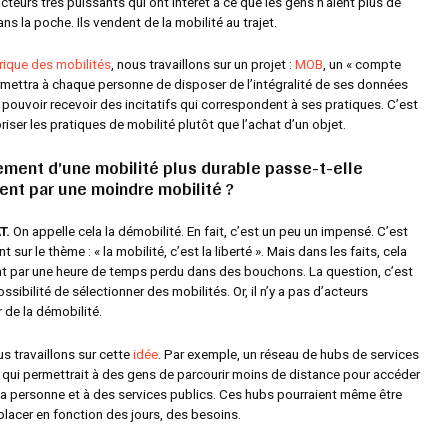
teurs très puissants qui ont intérêt à ce que les gens n’aient plus de
ans la poche. Ils vendent de la mobilité au trajet.
rique des mobilités
, nous travaillons sur un projet :
MOB
, un « compte
ermettra à chaque personne de disposer de l’intégralité de ses données
 pouvoir recevoir des incitatifs qui correspondent à ses pratiques. C’est
iser les pratiques de mobilité plutôt que l’achat d’un objet.
ment d’une mobilité plus durable passe-t-elle
nt par une moindre mobilité ?
T.
On appelle cela la démobilité. En fait, c’est un peu un impensé. C’est
t sur le thème : « la mobilité, c’est la liberté ». Mais dans les faits, cela
nt par une heure de temps perdu dans des bouchons. La question, c’est
ssibilité de sélectionner des mobilités. Or, il n’y a pas d’acteurs
r de la démobilité.
us travaillons sur cette
idée
. Par exemple, un réseau de hubs de services
e qui permettrait à des gens de parcourir moins de distance pour accéder
 la personne et à des services publics. Ces hubs pourraient même être
placer en fonction des jours, des besoins.