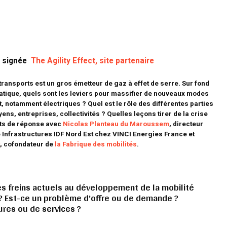
w signée
The Agility Effect, site partenaire
transports est un gros émetteur de gaz à effet de serre. Sur fond
atique, quels sont les leviers pour massifier de nouveaux modes
 notamment électriques ? Quel est le rôle des différentes parties
ens, entreprises, collectivités ? Quelles leçons tirer de la crise
ts de réponse avec
Nicolas Planteau du Maroussem
, directeur
 Infrastructures IDF Nord Est chez VINCI Energies France et
t
, cofondateur de
la Fabrique des mobilités
.
es freins actuels au développement de la mobilité
 Est-ce un problème d’offre ou de demande ?
ures ou de services ?