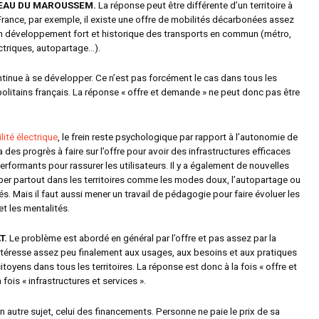
TEAU DU MAROUSSEM.
La réponse peut être différente d’un territoire à
e-France, par exemple, il existe une offre de mobilités décarbonées assez
 développement fort et historique des transports en commun (métro,
ctriques, autopartage…).
ntinue à se développer. Ce n’est pas forcément le cas dans tous les
politains français. La réponse « offre et demande » ne peut donc pas être
lité électrique
, le frein reste psychologique par rapport à l’autonomie de
 a des progrès à faire sur l’offre pour avoir des infrastructures efficaces
erformants pour rassurer les utilisateurs. Il y a également de nouvelles
per partout dans les territoires comme les modes doux, l’autopartage ou
és. Mais il faut aussi mener un travail de pédagogie pour faire évoluer les
 les mentalités.
T.
Le problème est abordé en général par l’offre et pas assez par la
téresse assez peu finalement aux usages, aux besoins et aux pratiques
itoyens dans tous les territoires. La réponse est donc à la fois « offre et
 fois « infrastructures et services ».
 un autre sujet, celui des financements. Personne ne paie le prix de sa