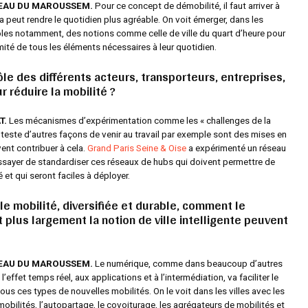
TEAU DU MAROUSSEM.
Pour ce concept de démobilité, il faut arriver à
a peut rendre le quotidien plus agréable. On voit émerger, dans les
es notamment, des notions comme celle de ville du quart d’heure pour
ité de tous les éléments nécessaires à leur quotidien.
ôle des différents acteurs, transporteurs, entreprises,
r réduire la mobilité ?
T.
Les mécanismes d’expérimentation comme les « challenges de la
n teste d’autres façons de venir au travail par exemple sont des mises en
ent contribuer à cela.
Grand Paris Seine & Oise
a expérimenté un réseau
ssayer de standardiser ces réseaux de hubs qui doivent permettre de
é et qui seront faciles à déployer.
le mobilité, diversifiée et durable, comment le
 plus largement la notion de ville intelligente peuvent
TEAU DU MAROUSSEM.
Le numérique, comme dans beaucoup d’autres
l’effet temps réel, aux applications et à l’intermédiation, va faciliter le
us ces types de nouvelles mobilités. On le voit dans les villes avec les
obilités, l’autopartage, le covoiturage, les agrégateurs de mobilités et