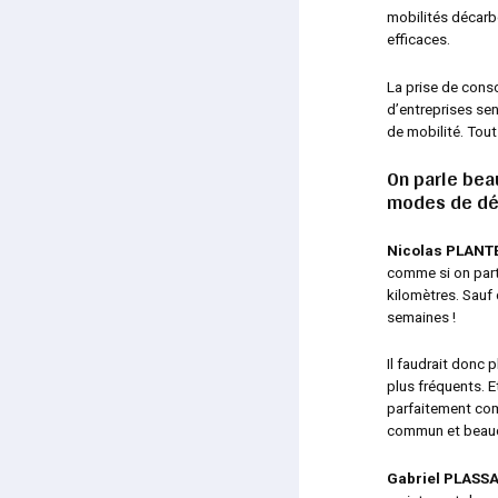
mobilités décar
efficaces.
La prise de con
d’entreprises sen
de mobilité. Tout
On parle bea
modes de dé
Nicolas PLAN
comme si on parta
kilomètres. Sauf 
semaines !
Il faudrait donc 
plus fréquents. E
parfaitement comp
commun et beauc
Gabriel PLASSA