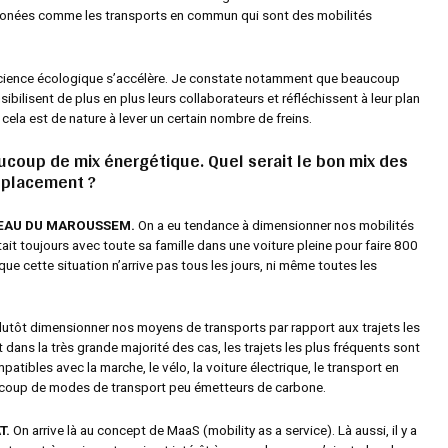
bonées comme les transports en commun qui sont des mobilités
science écologique s’accélère. Je constate notamment que beaucoup
sibilisent de plus en plus leurs collaborateurs et réfléchissent à leur plan
 cela est de nature à lever un certain nombre de freins.
ucoup de mix énergétique. Quel serait le bon mix des
placement ?
TEAU DU MAROUSSEM.
On a eu tendance à dimensionner nos mobilités
it toujours avec toute sa famille dans une voiture pleine pour faire 800
que cette situation n’arrive pas tous les jours, ni même toutes les
plutôt dimensionner nos moyens de transports par rapport aux trajets les
t dans la très grande majorité des cas, les trajets les plus fréquents sont
atibles avec la marche, le vélo, la voiture électrique, le transport en
oup de modes de transport peu émetteurs de carbone.
T.
On arrive là au concept de MaaS (mobility as a service). Là aussi, il y a