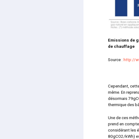
Emissions de g
de chauffage
Source :
http://
Cependant, cette
même. En reprena
désormais 79g
thermique des bâ
Une de ces métho
prend en compte u
considérant les é
80gCO2/kWh) est 