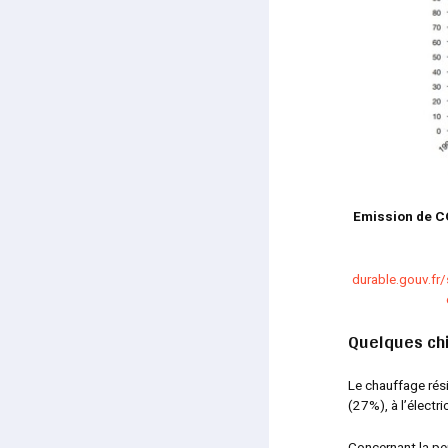
Emission de CO
durable.gouv.fr
Quelques chi
Le chauffage rési
(27%), à l’électr
Concernant la pe