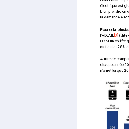
électrique est g
bien prendre en c
la demande élect
Pour cela, plusie
l’ADEME
[3]
(dite 
C’est un chiffre
au fioul et 28% 
A titre de compar
chaque année 50M
n’émet lui que 