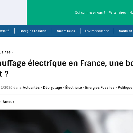
Qui sommes-nous ?
Partenaires
No
tricité
Energies Fossiles
Smart-Grids
Environnement
Santé et
ualités
»
auffage électrique en France, une b
t ?
/12/2020
dans
Actualités
-
Décryptage
-
Électricité
-
Energies Fossiles
-
Politiqu
n Arnoux