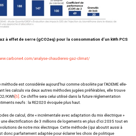
az à effet de serre (gCO2eq) pour la consommation d’un kWh PCS
www.carbone4.com/analyse-chaudieres-gaz-climat/
 méthode est considérée aujourd’hui comme obsolète par l’ADEME elle-
nt les calculs via deux autres méthodes jugées préférables, elle trouve
CO2/KWh
[5]
. Ce chiffre sera celui utilisé dans la future réglementation
timents neufs : la RE2020 évoquée plus haut.
des de calcul, dite « incrémentale avec adaptation du mix électrique »
ne électrification de 3 millions de logements en plus d’ici 2035 tout en
volutions de notre mix électrique. Cette méthode (qui aboutit aussi à
donc parfaitement adaptée pour éclairer les choix de politique