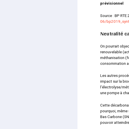
prévisionnel
Source : BP RTE
06/bp2019_synt
Neutralité c
On pourrait objec
renouvelable (ac
méthanisation (f
consommation ac
Les autres procéd
impact sur la biod
l’électrolyse/mé
une pompe à cha
Cette décarbonati
pourquoi, même s’
Bas Carbone (S
pouvoir atteindre