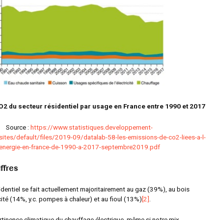
2 du secteur résidentiel par usage en France entre 1990 et 2017
Source :
https://www.statistiques.developpement-
/sites/default/files/2019-09/datalab-58-les-emissions-de-co2-liees-a-l-
energie-en-france-de-1990-a-2017-septembre2019.pdf
ffres
dentiel se fait actuellement majoritairement au gaz (39%), au bois
icité (14%, y.c. pompes à chaleur) et au fioul (13%)
[2]
.
rtinence climatique du chauffage électrique, même si notre mix