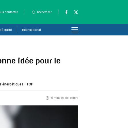
us contacter
Rechercher
 sécurité
International
onne idée pour le
es énergétiques
-
TOP
6 minutes de lecture