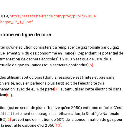
 2019,
https://assets.rte-france.com/prod/public/2020-
hegse_12_1_0.pdf
arbone en ligne de mire
ter qu’une solution consisterait à remplacer ce gaz fossile par du gaz
tuellement 2% du gaz consommé en France). Cependant, le potentiel de
ermentation de déchets agricoles) à 2050 n’est que de 30% de la
tuelle de gaz en France (tous secteurs confondus)
[6]
.
és utilisant soit du bois (dont la ressource est limitée et pas sans
iversité, nous en parlerons plus tard) soit de l’électricité (via
thanation, avec de 45% de perte
[7]
, autant utiliser cette électricité dans
leur
[8]
).
on (qui ne serait de plus effective qu’en 2050) est donc difficile. C’est
il faut fortement encourager la méthanisation, la Stratégie Nationale
NBC)
[9]
prévoit une diminution de 60% de la consommation de gaz pour
 la neutralité carbone d’ici 2050
[10]
.