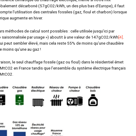
lobalement décarboné (57gCO2/kWh, un des plus bas d’Europe), il faut
ompte l’utilisation des centrales fossiles (gaz, fioul et charbon) lorsque
rique augmente en hiver.
urs méthodes de calcul sont possibles : celle utilisée jusqu’ici par
« saisonnalisée par usage ») aboutit à une valeur de 147gCO2/kWh
[4]
.
 qui peut sembler élevé, mais cela reste 55% de moins qu’une chaudière
de moins qu’une au gaz !
aison, le seul chauffage fossile (gaz ou fioul) dans le résidentiel émet
tCO2 en France tandis que l’ensemble du système électrique français
20MtCO2.