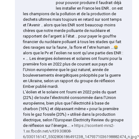
pour pouvoir produire il faudrait déjà
les installer en France les ENR.. on est
les champions de la pollution et de la production de
dechets ultimes mais toujours en retard sur sont temps
et l’Avenir .. alors que les ENR sont beaucoup moins
chères que notre merde polluante de nucléaire et
rapportent de l’argent à l’état .. pour payer le gouffre
financier du nucléaire polluant à tous les stades qui fait
des ravages sur la faune , la flore et l’etre humain …
alors que le Pv et l’eolien ne sont qu’une partie des ENR :
« … Les énergies éoliennes et solaires ont fourni pour la
première fois en 2022 plus de courant aux pays de
l’Union européenne que le gaz naturel, année de
bouleversements énergétiques précipités par la guerre
en Ukraine, selon un rapport du groupe de réflexion
Ember publié mardi.
L’éolien et le solaire ont fourni en 2022 près du quart
(22%) de toute l’électricité consommée dans l’Union
européenne, bien plus que l’électricité à base de
charbon (16%) et dépassant même « pour la première
fois le gaz fossile (20%) » utilisé dans la production
électrique, selon l’European Electricity Review du groupe
de réflexion sur l’énergie…. »
https://scontent-mrs2-
1.xx.fbcdn.net/v/t39.30808-
6/330116147_5502806186491238_1479371036198882474_n.jpg