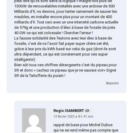
peut dire qu’Ils sont dans la logique « malgré nos plus de
130GW de renouvelables installés avec une ardoise de 500
Milliards d’€, ns devons, pour tenter vainement de sauver les
meubles, en installer encore plus pour un montant de 400
milliards d’€. Tout ceci avec un une intensité carbone actuelle
de 579g et une production d’élec à base de fossile de près
40 GW ce qui est colossale ! Chercher l’erreur !
La fausse solidarité des Teutons avec leur élec à base de
fossile, c’est de ns l’avoir fait payer super chère cet été,
grâce à leur prix du kWh basé sur celui du gaz (dont ils sont
ultra dépendant, ce qui est consternant pour ces super
intelligents!)
Bien sût tous ces chiffres dérangeants c’est du pipeau pour
SR et donc « cachez ce pipeau que je ne saurais voir» Signé
SR de la Tartufferie du purain !
Répondre
Regis ISAMBERT
dit :
13 février 2023 à 8 h 41 min
rappel de base pour Michel Dubus
qui ne se rend même pas compte que