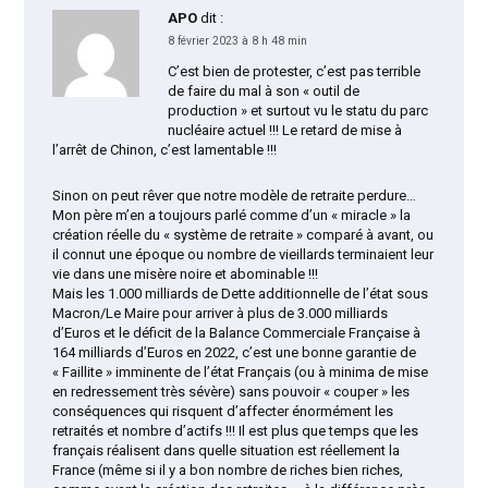
APO
dit :
8 février 2023 à 8 h 48 min
C’est bien de protester, c’est pas terrible
de faire du mal à son « outil de
production » et surtout vu le statu du parc
nucléaire actuel !!! Le retard de mise à
l’arrêt de Chinon, c’est lamentable !!!
Sinon on peut rêver que notre modèle de retraite perdure…
Mon père m’en a toujours parlé comme d’un « miracle » la
création réelle du « système de retraite » comparé à avant, ou
il connut une époque ou nombre de vieillards terminaient leur
vie dans une misère noire et abominable !!!
Mais les 1.000 milliards de Dette additionnelle de l’état sous
Macron/Le Maire pour arriver à plus de 3.000 milliards
d’Euros et le déficit de la Balance Commerciale Française à
164 milliards d’Euros en 2022, c’est une bonne garantie de
« Faillite » imminente de l’état Français (ou à minima de mise
en redressement très sévère) sans pouvoir « couper » les
conséquences qui risquent d’affecter énormément les
retraités et nombre d’actifs !!! Il est plus que temps que les
français réalisent dans quelle situation est réellement la
France (même si il y a bon nombre de riches bien riches,