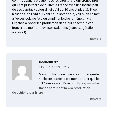
comme avant la création des retraites…, à la différence près
qu’il est plus facile de quitter la France avec une bonne part
de ses capitaux aujourd’hui qu’il y a 80 ans et plus…). Et ce
n’est pas les ENRi qui vont nous sortir de là, voir si on en met
à l’excès cela ne fera qu’amplifier le phénomène… Il y a
Urgence à poser les problèmes dans leur ensemble et à
trouver les moins mauvaises solutions (sans exagération
abusive !).
Répondre
Cochelin
dit :
8 février 2023 à 9 h 32 min
Mais Rochain continuera à affirmer que le
nucléaire Français est moribond et que les
ENR seules sont l’avenir :
https://www.rte-
france.com/eco2mix/la-production-
delectricite-par-filiere
Répondre