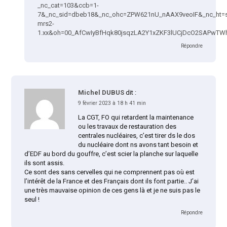
_nc_cat=103&ccb=1-
7&_nc_sid=dbeb18&_nc_ohc=ZPW621nU_nAAX9veoIF&_nc_ht=s
mrs2-
1.xx&oh=00_AfCwIyBfHqk80jsqzLA2Y1xZKF3lUCjDcO2SAPwT
Répondre
Michel DUBUS
dit :
9 février 2023 à 18 h 41 min
La CGT, FO qui retardent la maintenance
ou les travaux de restauration des
centrales nucléaires, c’est tirer ds le dos
du nucléaire dont ns avons tant besoin et
d’EDF au bord du gouffre, c’est scier la planche sur laquelle
ils sont assis.
Ce sont des sans cervelles qui ne comprennent pas où est
l’intérêt de la France et des Français dont ils font partie.. J’ai
une très mauvaise opinion de ces gens là et je ne suis pas le
seul !
Répondre