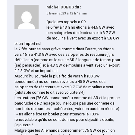
Michel DUBUS
dit :
8 février 2023 à 12 h 19 min
Quelques rappels à SR
le 6 fev à 13 h ns étions à 44.6 GW avec
ces saloperies de réacteurs et à 3.7 GW
de moulins à vent avec un export à 5.8 GW
et un import nul
le 7 fév journée sans grève comme dirait l’autre, ns étions
vers 16 h à 41.3 GW avec ces saloperies de réacteurs( tjrs
défaillants (comme ns le serine SR à longueur de temps pour
(se) persuader) et à 4.3 GW de moulins à vent avec un export
à 2.3 GW et un import nul
Aujourd’hui journée la plus froide vers 9 h (80 GW
consommés) ns sommes revenus à 45 GW avec ces
saloperies de réacteurs et avec 3.7 GW de moulins à vent
(pilotable comme le dit avec volupté SR)
Les teutons (76 GW consommés) comme dit SR et la grosse
baudruche de C lepage (qui ne loupe pas une connerie ds
son flots de paroles incohérentes, voir son audition récente)
: « ns allons être un boulet pour atteindre le 100%
renouvelable qu’ils se sont donnés pour objectif » débile,
j’ajouterai !.
Malgré que les Allemands consomment 76 GW ce jour, on