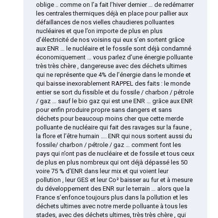
oblige .. comme on l’a fait l’hiver dernier … de redémarrer
les centrales thermiques déjà en place pour pallier aux
défaillances de nos vielles chaudieres polluantes
nucléaires et que l’on importe de plus en plus
d’électricité de nos voisins qui eux s’en sortent grâce
aux ENR … le nucléaire et le fossile sont déjà condamné
économiquement … vous parlez d’une énergie polluante
très très chère , dangereuse avec des déchets ultimes
qui ne représente que 4% de l’énergie dans le monde et
qui baisse inexorablement RAPPEL des faits : le monde
entier se sort du fissible et du fossile / charbon / pétrole
/ gaz … sauf le bio gaz qui est une ENR … grâce aux ENR
pour enfin produire propre sans dangers et sans
déchets pour beaucoup moins cher que cette merde
polluante de nucléaire qui fait des ravages sur la faune ,
la flore et l’être humain …. ENR qui nous sortent aussi du
fossile/ charbon / pétrole / gaz … comment font les
pays qui n’ont pas de nucléaire et de fossile et tous ceux
de plus en plus nombreux qui ont déjà dépassé les 50
voire 75 % d’ENR dans leur mix et qui voient leur
pollution , leur GES et leur Co² baisser au fur et à mesure
du développement des ENR sur le terrain … alors que la
France s’enfonce toujours plus dans la pollution et les
déchets ultimes avec notre merde polluante à tous les
stades, avec des déchets ultimes, très très chère , qui