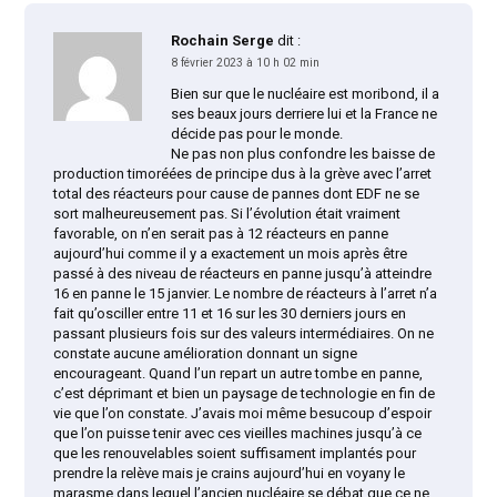
Rochain Serge
dit :
8 février 2023 à 10 h 02 min
Bien sur que le nucléaire est moribond, il a
ses beaux jours derriere lui et la France ne
décide pas pour le monde.
Ne pas non plus confondre les baisse de
production timoréées de principe dus à la grève avec l’arret
total des réacteurs pour cause de pannes dont EDF ne se
sort malheureusement pas. Si l’évolution était vraiment
favorable, on n’en serait pas à 12 réacteurs en panne
aujourd’hui comme il y a exactement un mois après être
passé à des niveau de réacteurs en panne jusqu’à atteindre
16 en panne le 15 janvier. Le nombre de réacteurs à l’arret n’a
fait qu’osciller entre 11 et 16 sur les 30 derniers jours en
passant plusieurs fois sur des valeurs intermédiaires. On ne
constate aucune amélioration donnant un signe
encourageant. Quand l’un repart un autre tombe en panne,
c’est déprimant et bien un paysage de technologie en fin de
vie que l’on constate. J’avais moi même besucoup d’espoir
que l’on puisse tenir avec ces vieilles machines jusqu’à ce
que les renouvelables soient suffisament implantés pour
prendre la relève mais je crains aujourd’hui en voyany le
marasme dans lequel l’ancien nucléaire se débat que ce ne