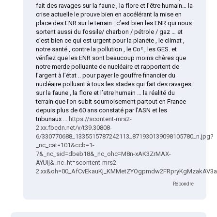
fait des ravages sur la faune , la flore et l’être humain… la
crise actuelle le prouve bien en accélérant la mise en
place des ENR sur le terrain : c’est bien les ENR qui nous
sortent aussi du fossile/ charbon / pétrole / gaz … et
c’est bien ce qui est urgent pour la planète , le climat ,
notre santé , contre la pollution , le Co² , les GES. et
vérifiez que les ENR sont beaucoup moins chères que
notre merde polluante de nucléaire et rapportent de
l’argent à l’état .. pour payer le gouffre financier du
nucléaire polluant à tous les stades qui fait des ravages
sur la faune , la flore et l’etre humain … la réalité du
terrain que l’on subit sournoisement partout en France
depuis plus de 60 ans constaté par l’ASN et les
tribunaux …
https://scontent-mrs2-
2.xx.fbcdn.net/v/t39.30808-
6/330770688_1335515787242113_871930139098105780_n.jpg?
_nc_cat=101&ccb=1-
7&_nc_sid=dbeb18&_nc_ohc=M8n-xAK3ZrMAX-
AYUIj&_nc_ht=scontent-mrs2-
2.xx&oh=00_AfCvEkauKj_KMMetZYOgpmdw2FRpryKgMzakAV3
Répondre