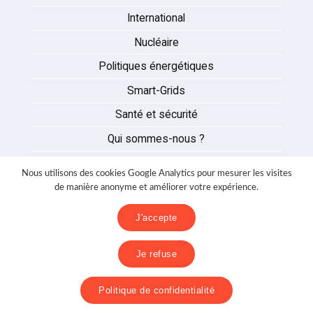
International
Nucléaire
Politiques énergétiques
Smart-Grids
Santé et sécurité
Qui sommes-nous ?
Auteurs
Nous utilisons des cookies Google Analytics pour mesurer les visites
Partenaires
de manière anonyme et améliorer votre expérience.
Nous contacter
J'accepte
Mentions légales
Je refuse
Politique de confidentialité
Politique de confidentialité