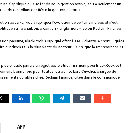
ère ne s’applique qu’aux fonds sous gestion active, soit à seulement un
lliards de dollars confiés à la gestion d’actifs.
stion passive, vise à répliquer l’évolution de certains indices et n’est
litique sur le charbon, créant un « angle mort », selon Reclaim Finance.
tion passive, BlackRock a répliqué offrir à ses « clients le choix – grâce
re d’indices ESG la plus vaste du secteur – ainsi que la transparence et
a plus chaude jamais enregistrée, le strict minimum pour BlackRock est
bon une bonne fois pour toutes », a pointé Lara Cuvelier, chargée de
issements durables chez Reclaim Finance, citée dans le communiqué.
AFP