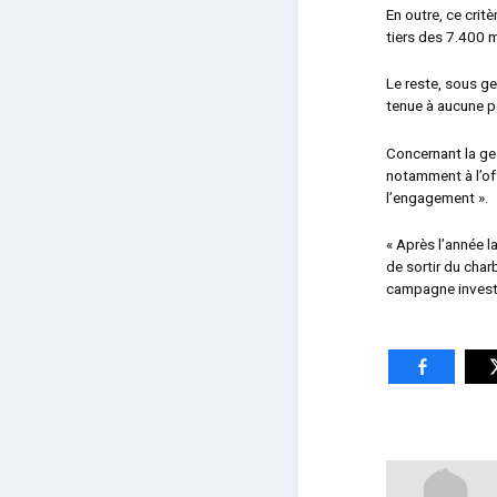
En outre, ce crit
tiers des 7.400 mi
Le reste, sous ge
tenue à aucune po
Concernant la ges
notamment à l’off
l’engagement ».
« Après l’année l
de sortir du char
campagne invest