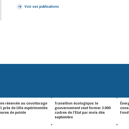
Voir ses publications
oie réservée au covoiturage
Transition écologique: le
Éner
A1 près de Lille expérimentée
gouvernement veut former 3.000
conso
eures de pointe
cadres de l’Etat par mois dès
Fond
septembre