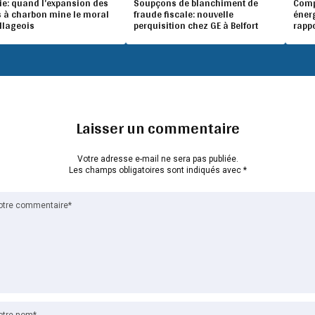
ie: quand l’expansion des
Soupçons de blanchiment de
Compé
 à charbon mine le moral
fraude fiscale: nouvelle
éner
illageois
perquisition chez GE à Belfort
rapp
Laisser un commentaire
Votre adresse e-mail ne sera pas publiée.
Les champs obligatoires sont indiqués avec
*