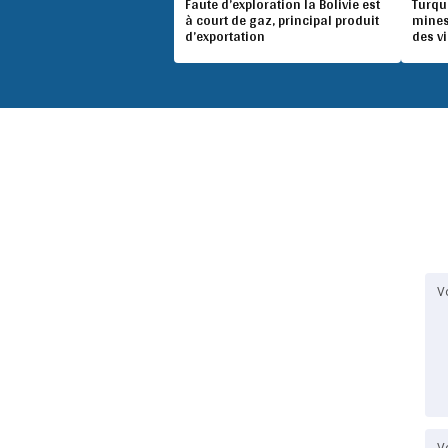
Faute d’exploration la Bolivie est
Turqu
à court de gaz, principal produit
mines
d’exportation
des v