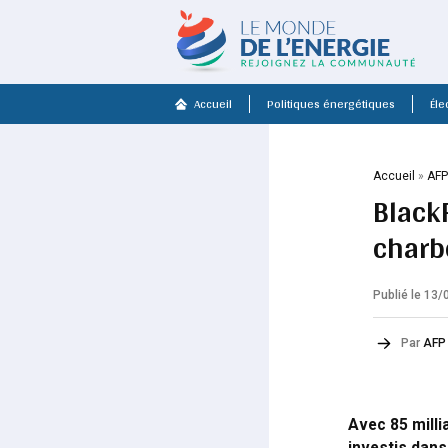
Accueil
Politiques énergétiques
Élec
Accueil
»
AF
Black
charb
Publié le 13
Par
AFP
Avec 85 milli