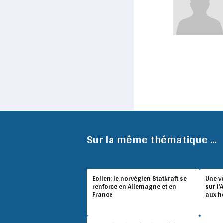
Sur la même thématique ...
Eolien: le norvégien Statkraft se
Une v
renforce en Allemagne et en
sur l’
France
aux h