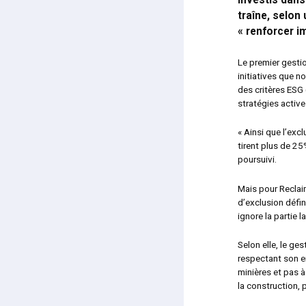
investis dans 
traîne, selon
« renforcer 
Le premier gesti
initiatives que n
des critères ES
stratégies active
« Ainsi que l’exc
tirent plus de 25
poursuivi.
Mais pour Reclaim
d’exclusion défi
ignore la partie 
Selon elle, le ge
respectant son e
minières et pas à
la construction, 