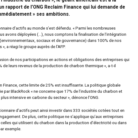
l’industrie du charbon », le géant américain est à la
 un rapport de l’ONG Reclaim Finance qui lui demande de
immédiatement » ses ambitions.
onnaire d’actifs au monde s’est défendu. « Parmi les nombreuses
ous avons déployées (…), nous comptons la finalisation de l’intégration
G (environnementaux, sociaux et de gouvernance) dans 100% de nos
s », a réagi le groupe auprès de l’AFP.
lusion de nos participations en actions et obligations des entreprises qui
% de leurs revenus de la production de charbon thermique », a-t-il
 Finance, cette limite de 25% est insuffisante. La politique globale
nie par BlackRock « ne concerne que 17% de l’industrie du charbon et
la plus intensive en carbone du secteur », dénonce l’ONG.
stionnaire d’actifs peut ainsi investir dans 333 sociétés cotées tout en
ngagement. De plus, cette politique ne s’applique qu’aux entreprises
 celles qui utilisent du charbon dans la production d’électricité ou dans
par exemple.