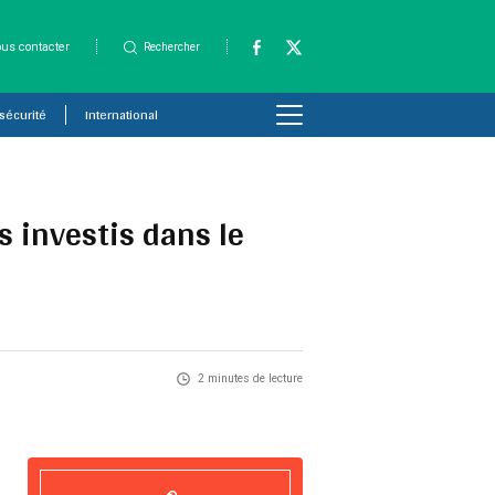
us contacter
Rechercher
 sécurité
International
s investis dans le
2 minutes de lecture