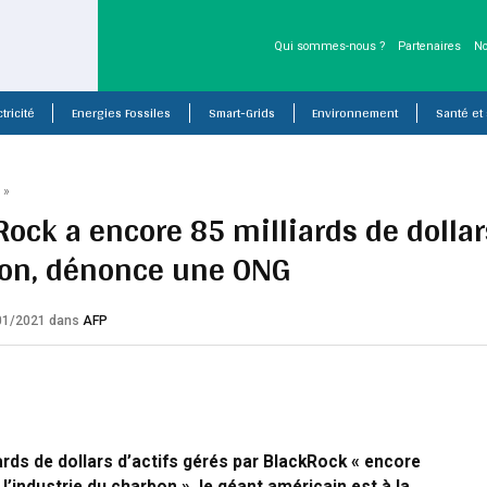
Qui sommes-nous ?
Partenaires
No
tricité
Energies Fossiles
Smart-Grids
Environnement
Santé et
P
»
Rock a encore 85 milliards de dollar
on, dénonce une ONG
/01/2021
dans
AFP
ards de dollars d’actifs gérés par BlackRock « encore