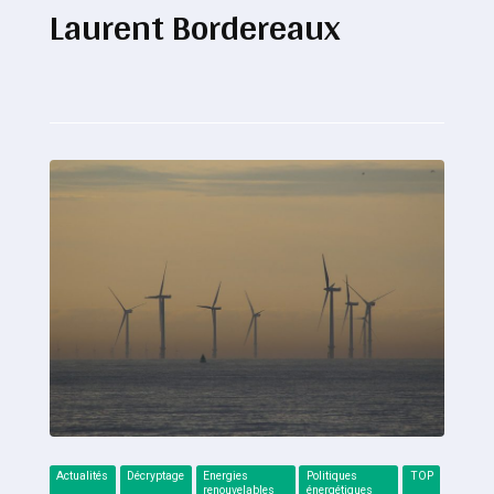
Laurent Bordereaux
Actualités
Décryptage
Energies
Politiques
TOP
renouvelables
énergétiques