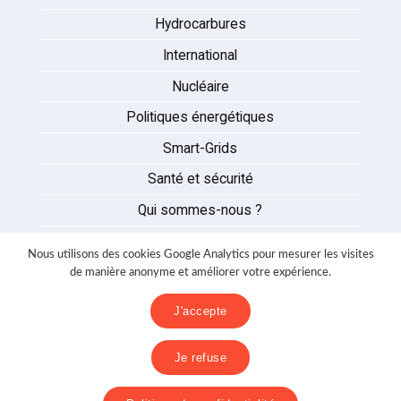
Hydrocarbures
International
Nucléaire
Politiques énergétiques
Smart-Grids
Santé et sécurité
Qui sommes-nous ?
Auteurs
Nous utilisons des cookies Google Analytics pour mesurer les visites
Partenaires
de manière anonyme et améliorer votre expérience.
Nous contacter
J'accepte
Mentions légales
Je refuse
Politique de confidentialité