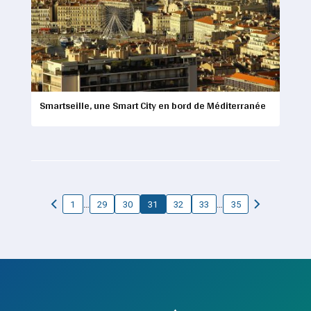
Smartseille, une Smart City en bord de Méditerranée
…
…
1
29
30
31
32
33
35