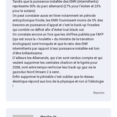
Tandis que la puissance installée des ENRi (intermittents)
représente 50% du parc allemand (27% pour l’éolien et 23%
pour le solaire)
On peut constater aussi en hiver notamment en période
anticyclonique froide, les ENRi fournissent moins de 5% des
besoins en puissance d’appel et c’est le back-up fossiles
qui comble ce déficit afin d’éviter tout black out.
On constate encore un fois que les chiffres publiés par l’AFP
(qui est sous la « houlette » du ministre de la transition
écologique) sont tronqués et que le ratio des ENR
intermittents par rapport à leur puissance installée est loin
d’être brillantissime.
D’ailleurs les Allemands, qui s’en sont rendus compte et qui
veulent supprimer les centrales charbon et le lignite pour
2038, vont entre temps renforcer leur back-up gaz via le
gazoduc Nord Stream 2 à venir…
Enfin supprimer le pilotable c’est oublier que le réseau
électrique répond aux lois de la physique et non à l’idéologie
!
Répondre
Stoclin
dit :