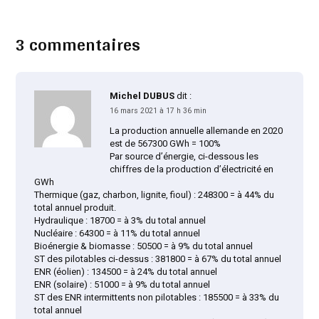
3 commentaires
Michel DUBUS
dit :
16 mars 2021 à 17 h 36 min
La production annuelle allemande en 2020
est de 567300 GWh = 100%
Par source d’énergie, ci-dessous les
chiffres de la production d’électricité en
GWh
Thermique (gaz, charbon, lignite, fioul) : 248300 = à 44% du
total annuel produit.
Hydraulique : 18700 = à 3% du total annuel
Nucléaire : 64300 = à 11% du total annuel
Bioénergie & biomasse : 50500 = à 9% du total annuel
ST des pilotables ci-dessus : 381800 = à 67% du total annuel
ENR (éolien) : 134500 = à 24% du total annuel
ENR (solaire) : 51000 = à 9% du total annuel
ST des ENR intermittents non pilotables : 185500 = à 33% du
total annuel