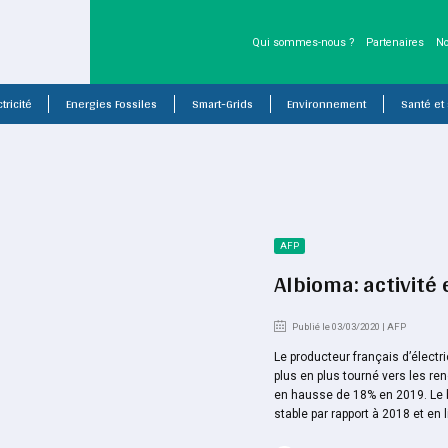
Qui sommes-nous ?
Partenaires
No
tricité
Energies Fossiles
Smart-Grids
Environnement
Santé et
AFP
Albioma: activité
Publié le 03/03/2020 | AFP
Le producteur français d’électr
plus en plus tourné vers les re
en hausse de 18% en 2019. Le bé
stable par rapport à 2018 et en l