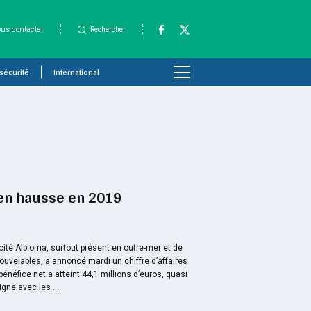
us contacter
Rechercher
 sécurité
International
 en hausse en 2019
icité Albioma, surtout présent en outre-mer et de
nouvelables, a annoncé mardi un chiffre d’affaires
néfice net a atteint 44,1 millions d’euros, quasi
igne avec les ...