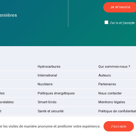
ernières
J'ai lu et j'accepte
Hydrocarbures
Qui sommes-nous ?
International
Auteurs
Nucléaire
Partenaires
les
Politiques énergétiques
Nous contacter
uvelables
Smart-Grids
Mentions légales
t
Santé et sécurité
Politique de confidential
r les visites de manière anonyme et améliorer votre expérience.
J'accepte