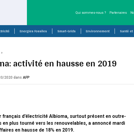
Qui sommes-nous ?
Partenaires
No
tricité
Energies Fossiles
Smart-Grids
Environnement
Santé et
P
»
ma: activité en hausse en 2019
/03/2020
dans
AFP
 français d’électricité Albioma, surtout présent en outre-
s en plus tourné vers les renouvelables, a annoncé mardi
affaires en hausse de 18% en 2019.