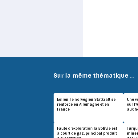
Sur la même thématique ...
Eolien: le norvégien Statkraft se
Une v
renforce en Allemagne et en
sur l’
France
aux h
Faute d’exploration la Bolivie est
Turqu
à court de gaz, principal produit
mines