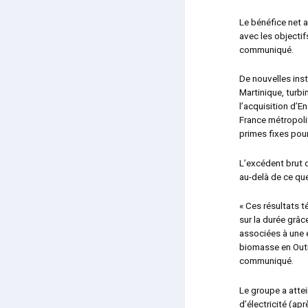
Le bénéfice net a
avec les objectif
communiqué.
De nouvelles inst
Martinique, turbi
l’acquisition d’E
France métropoli
primes fixes pou
L’excédent brut 
au-delà de ce que
« Ces résultats 
sur la durée grâ
associées à une e
biomasse en Outr
communiqué.
Le groupe a atte
d’électricité (a