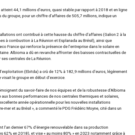
 atteint 44,1 millions d’euros, quasi stable par rapport à 2018 et en ligne
s du groupe, pour un chiffre d’affaires de 505,7 millions, indique un
allations ont contribué à cette hausse du chiffre d’affaires (Galion 2 à la
nes à combustion à La Réunion et Esplanada au Brésil), ainsi que
neco France qui renforce la présence de l’entreprise dans le solaire en
taine. Albioma a dû en revanche affronter des baisses contractuelles de
r ses centrales de La Réunion.
d’exploitation (Ebitda) a crû de 12% à 182,9 millions d’euros, légèrement
 visait le groupe en début d’exercice.
témoignent du savoir-faire de nos équipes et de la robustesse d’Albioma
ce aux bonnes performances de nos centrales thermiques et solaires,
xcellente année opérationnelle pour les nouvelles installations
e-mer et au Brésil », a commenté le PDG Frédéric Moyne, cité dans un
int l’an dernier 67% d’énergie renouvelable dans sa production
près 62% en 2018), et vise « au moins 80% » en 2023 notamment grâce à