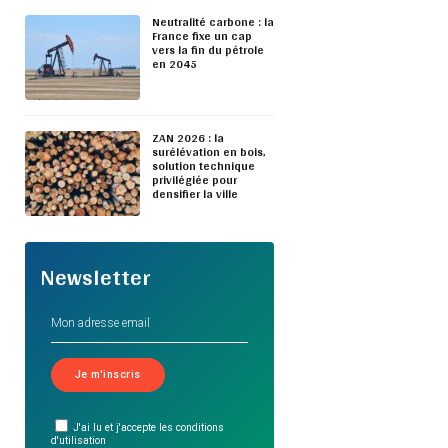
Neutralité carbone : la
France fixe un cap
vers la fin du pétrole
en 2045
ZAN 2026 : la
surélévation en bois,
solution technique
privilégiée pour
densifier la ville
Newsletter
J'ai lu et j'accepte les conditions
d'utilisation