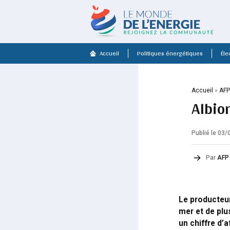
Accueil
Politiques énergétiques
Élec
Accueil
»
AF
Albio
Publié le 03
Par
AFP
Le producteur
mer et de plu
un chiffre d’