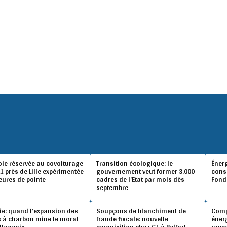
oie réservée au covoiturage
Transition écologique: le
Éner
A1 près de Lille expérimentée
gouvernement veut former 3.000
conso
eures de pointe
cadres de l’Etat par mois dès
Fond
septembre
ie: quand l’expansion des
Soupçons de blanchiment de
Compé
 à charbon mine le moral
fraude fiscale: nouvelle
éner