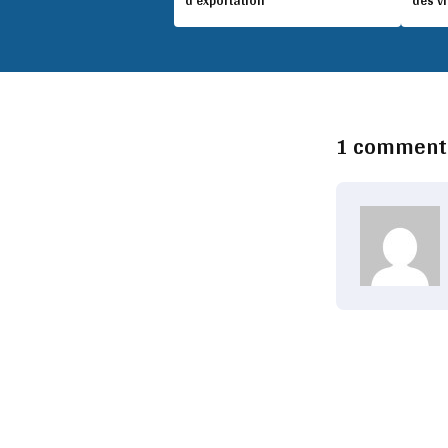
d’exportation
des v
1 comment