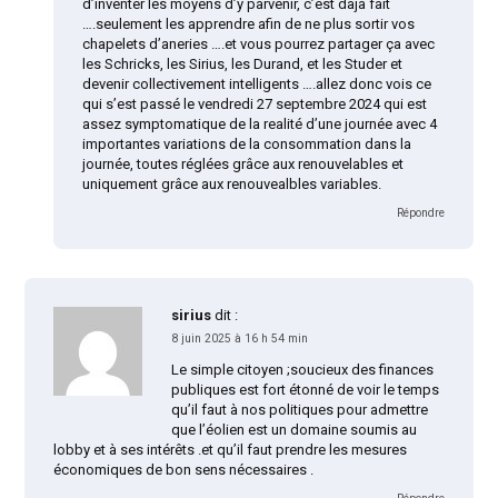
d’inventer les moyens d’y parvenir, c’est dajà fait
….seulement les apprendre afin de ne plus sortir vos
chapelets d’aneries ….et vous pourrez partager ça avec
les Schricks, les Sirius, les Durand, et les Studer et
devenir collectivement intelligents ….allez donc vois ce
qui s’est passé le vendredi 27 septembre 2024 qui est
assez symptomatique de la realité d’une journée avec 4
importantes variations de la consommation dans la
journée, toutes réglées grâce aux renouvelables et
uniquement grâce aux renouvealbles variables.
Répondre
sirius
dit :
8 juin 2025 à 16 h 54 min
Le simple citoyen ;soucieux des finances
publiques est fort étonné de voir le temps
qu’il faut à nos politiques pour admettre
que l’éolien est un domaine soumis au
lobby et à ses intérêts .et qu’il faut prendre les mesures
économiques de bon sens nécessaires .