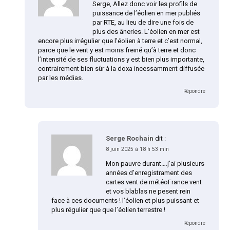
Serge, Allez donc voir les profils de
puissance de l’éolien en mer publiés
par RTE, au lieu de dire une fois de
plus des âneries. L’éolien en mer est
encore plus irrégulier que l’éolien à terre et c’est normal,
parce que le vent y est moins freiné qu’à terre et donc
l’intensité de ses fluctuations y est bien plus importante,
contrairement bien sûr à la doxa incessamment diffusée
par les médias.
Répondre
Serge Rochain
dit :
8 juin 2025 à 18 h 53 min
Mon pauvre durant….j’ai plusieurs
années d’enregistrament des
cartes vent de météoFrance vent
et vos blablas ne pesent rein
face à ces documents ! l’éolien et plus puissant et
plus régulier que que l’éolien terrestre !
Répondre