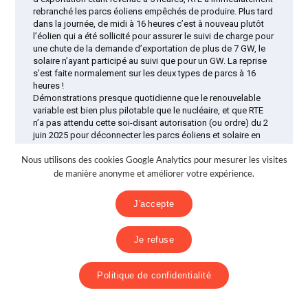
rebranché les parcs éoliens empêchés de produire. Plus tard
dans la journée, de midi à 16 heures c’est à nouveau plutôt
l’éolien qui a été sollicité pour assurer le suivi de charge pour
une chute de la demande d’exportation de plus de 7 GW, le
solaire n’ayant participé au suivi que pour un GW. La reprise
s’est faite normalement sur les deux types de parcs à 16
heures !
Démonstrations presque quotidienne que le renouvelable
variable est bien plus pilotable que le nucléaire, et que RTE
n’a pas attendu cette soi-disant autorisation (ou ordre) du 2
juin 2025 pour déconnecter les parcs éoliens et solaire en
fonction du besoin prioritaire de maintenir le réseau à l’état
d’équilibre électrique. J’ajouterai que le 27 septembre 2024 à
Nous utilisons des cookies Google Analytics pour mesurer les visites
1heure quand l’Allemagne a cessé d’importer à hauteur de 4
de manière anonyme et améliorer votre expérience.
GW depuis la France, le prix spot français était de -0,06€ le
MWh et l’Allemand de +0,04€, ce qui démontre bien que l’on
J'accepte
n’importe pas en raison d’un prix bas, mais du besoin
d’électricité pour satisfaire la demande !
Je refuse
Répondre
Politique de confidentialité
DESPLANCHES Michel
dit :