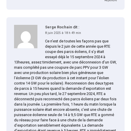
Répondre
Serge Rochain
dit :
8 juin 2025 à 18 h 49 min
Ce n’est de toutes les façons pas que
depuis le 2 juin de cette année que RTE
coupe des parcs éoliens, il s’y était
essayé déjà le 15 septembre 2024 à
13heures, assez timidement, avec une déconnexion d’un GW,
mais complété pas une coupure de parc PPV pour 3 GW
avec une production solaire bien plus généreuse que
l’éolienne (3 GW de production à cet instant pour l’éolien
contre 14 GW pour le solaire). Reconnexion des deux types
de parcs à 15 heures quand la demande d’exportation est
revenue. Un peu plus tard, le 27 septembre 2024, RTE a
déconnecté puis reconnecté des parcs éoliens par deux fois
dans la journée. La première fois, 1 heure du matin lorsque la
puissance solaire était encore absente, c’est une chute de
puissance éolienne seule de 14 à 9,5 GW que RTE a gommé
du réseau pour faire face à une chute de la demande
d’exportation sensiblement équivalente. La demande
d’exportation étant revenue à 5 heures, RTE a immédiatement