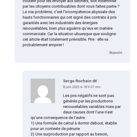
coûtent pour les envoyer aux déchets, soit indemnisé
par les citoyens contribuables dont vous faites partie ?
Le vrai problème, c’est l’incompétence abyssale des
hauts fonctionnaires qui ont signé des contrats à prix
garantiés avec les industriels des énergies
renouvelables, bien plus aguérris qu’eux en matière
commerciale. Car la situation ubuesque que souligne
cet article était totalement prévisible. Pire : elle va
probablement empirer !
Répondre
Serge Rochain
dit :
8 juin 2025 à 18 h 57 min
Les prix négatifs ne sont pas
générés par les productions
renouvelables variables mais par
deux causes dont l’une n’est
qu’une consequence de l’autre :
1) Une formule de calcul à dormir debout, établie
pour un contexte de pénurie
2) Une surproduction par rapport au besoin,