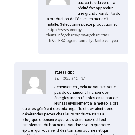
aux cartes du vent. La
réalité fait apparaître
une grande variabilité de
la production de l’éolien en mer déjà
installé. Sélectionnez cette production sur
:
https://www.energy-
charts.info/charts/power/chart.htm?
l=fr&c=FR&legendItems=lyd&interval=year
studer
dit :
8 juin 2025 à 12 h 37 min
Sérieusement, cela ne vous choque
pas de continuer à financer des
énergies incontrôlables en raison de
leur asservissement à la météo, alors
qu’elles génèrent des prix négatifs et devraient donc
générer des pertes chez leurs producteurs ? La
« logique d’épicier » que vous dénoncez est tout
simplement du bon sens : voudriez-vous que votre
épicier qui vous vend des tomates pourries et qui