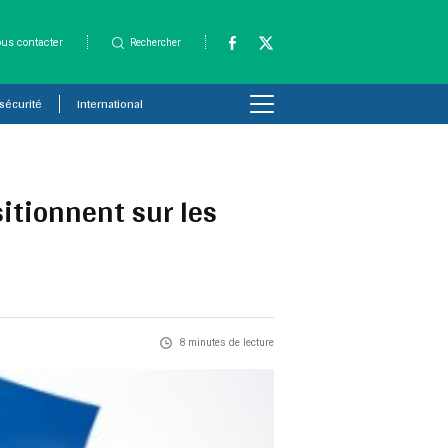
us contacter
Rechercher
 sécurité
International
sitionnent sur les
8 minutes de lecture