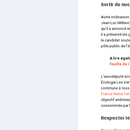
Sortir du nuc
Autre inclinaison
Jean-Luc Mélench
qu’il a annoncé e
il a présenté le
le candidat sout
pôle public de l’
A lire éga
feuille de 
L’eurodéputé éco
Écologie Les Vert
commune à tous l
France ferme l’e
objectif ambitieu
consommée par le
Respecter les