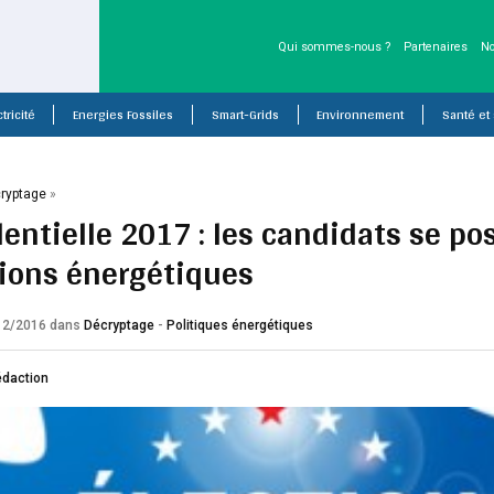
Qui sommes-nous ?
Partenaires
No
tricité
Energies Fossiles
Smart-Grids
Environnement
Santé et
ryptage
»
dentielle 2017 : les candidats se po
ions énergétiques
/12/2016
dans
Décryptage
-
Politiques énergétiques
édaction