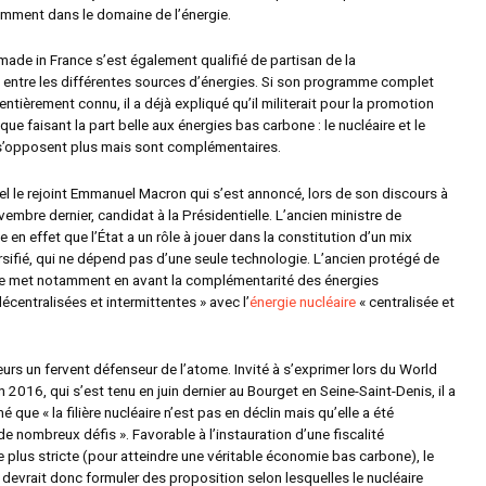
amment dans le domaine de l’énergie.
ade in France s’est également qualifié de partisan de la
entre les différentes sources d’énergies. Si son programme complet
entièrement connu, il a déjà expliqué qu’il militerait pour la promotion
que faisant la part belle aux énergies bas carbone : le nucléaire et le
s’opposent plus mais sont complémentaires.
el le rejoint Emmanuel Macron qui s’est annoncé, lors de son discours à
embre dernier, candidat à la Présidentielle. L’ancien ministre de
 en effet que l’État a un rôle à jouer dans la constitution d’un mix
rsifié, qui ne dépend pas d’une seule technologie. L’ancien protégé de
de met notamment en avant la complémentarité des énergies
décentralisées et intermittentes »
avec l’
énergie nucléaire
« centralisée et
eurs un fervent défenseur de l’atome. Invité à s’exprimer lors du World
n 2016, qui s’est tenu en juin dernier au Bourget en Seine-Saint-Denis, il a
é que « l
a filière nucléaire n’est pas en déclin mais qu’elle a été
e nombreux défis ». Favorable à l’instauration d’une fiscalité
 plus stricte (pour atteindre une véritable économie bas carbone), le
devrait donc formuler des proposition selon lesquelles le nucléaire