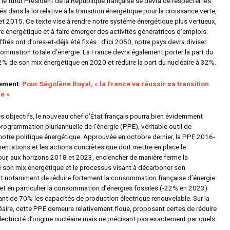
t, le futur Président de la République française se devra de respecter les
s dans la loi relative à la transition énergétique pour la croissance verte,
let 2015. Ce texte vise à rendre notre système énergétique plus vertueux,
ure énergétique et à faire émerger des activités génératrices d’emplois.
ffrés ont d’ores-et-déjà été fixés : d’ici 2050, notre pays devra diviser
ommation totale d’énergie. La France devra également porter la part du
2% de son mix énergétique en 2020 et réduire la part du nucléaire à 32%.
lement:
Pour Ségolène Royal, « la France va réussir sa transition
e »
es objectifs, le nouveau chef d’État français pourra bien évidemment
programmation pluriannuelle de l’énergie (PPE), véritable outil de
otre politique énergétique. Approuvée en octobre dernier, la PPE 2016-
ientations et les actions concrètes que doit mettre en place le
r, aux horizons 2018 et 2023, enclencher de manière ferme la
de son mix énergétique et le processus visant à décarboner son
git notamment de réduire fortement la consommation française d’énergie
et en particulier la consommation d’énergies fossiles (-22% en 2023)
nt de 70% les capacités de production électrique renouvelable. Sur la
éaire, cette PPE demeure relativement floue, proposant certes de réduire
lectricité d’origine nucléaire mais ne précisant pas exactement par quels