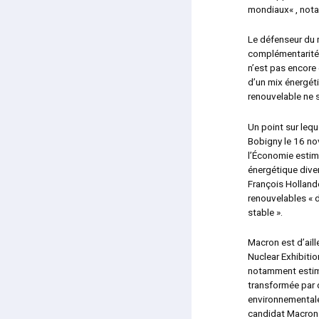
mondiaux
« , not
Le défenseur du m
complémentarité 
n’est pas encore 
d’un mix énergéti
renouvelable ne 
Un point sur lequ
Bobigny le 16 nov
l’Économie estime
énergétique dive
François Hollan
renouvelables «
stable ».
Macron est d’aill
Nuclear Exhibitio
notamment estim
transformée par d
environnementale
candidat Macron 