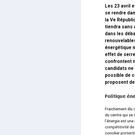
Les 23 avril 
se rendre dan
la Ve Républi
tiendra sans 
dans les déba
renouvelables
énergétique 
effet de serre
confrontent 
candidats ne 
possible de c
proposent de 
Politique én
Fraichement élu c
du centre qui se
l’énergie est une
compétitivité de 
concilier protect