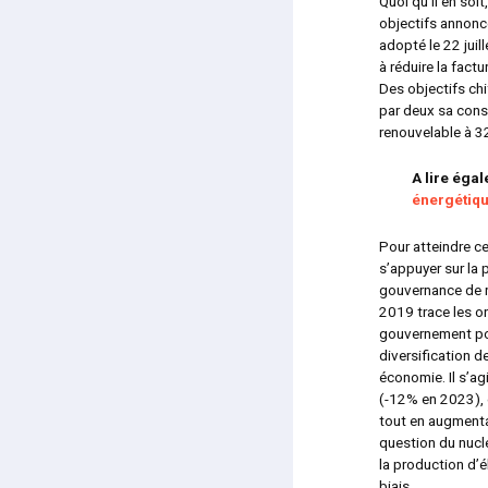
Quoi qu’il en soi
objectifs annoncé
adopté le 22 juil
à réduire la fact
Des objectifs chi
par deux sa cons
renouvelable à 3
A lire éga
énergétiqu
Pour atteindre c
s’appuyer sur la 
gouvernance de n
2019 trace les or
gouvernement pou
diversification 
économie. Il s’a
(-12% en 2023), 
tout en augmenta
question du nucl
la production d’é
biais.