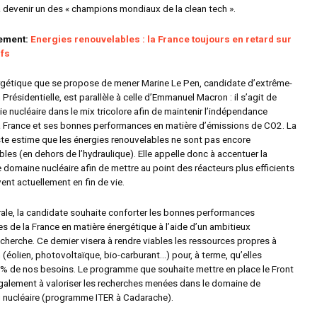
à devenir un des « champions mondiaux de la clean tech ».
lement:
Energies renouvelables : la France toujours en retard sur
ifs
rgétique que se propose de mener Marine Le Pen, candidate d’extrême-
n Présidentielle, est parallèle à celle d’Emmanuel Macron : il s’agit de
ie nucléaire dans le mix tricolore afin de m
aintenir l’indépendance
a France et ses bonnes performances en matière d’émissions de CO2. La
ste estime que les énergies renouvelables ne sont pas encore
les (en dehors de l’hydraulique). Elle appelle donc à accentuer la
 domaine nucléaire afin de mettre au point des réacteurs plus efficients
vent actuellement en fin de vie.
ale, la candidate souhaite conforter les bonnes performances
s de la France en matière énergétique à l’aide d’un ambitieux
herche. Ce dernier visera à rendre viables les ressources propres à
 (éolien, photovoltaïque, bio-carburant…) pour, à terme, qu’elles
% de nos besoins. Le programme que souhaite mettre en place le Front
également à valoriser les recherches menées dans le domaine de
u nucléaire (programme ITER à Cadarache).