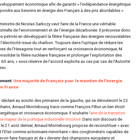
éveloppement économique afin de garantir «
l’indépendance énergétique
répondre aux besoins en énergie des Français à des prix abordables »
.
ministre de Nicolas Sarkozy veut faire de la France une véritable
trielle de l’environnement et de l’énergie décarbonée. Il préconise donc
ès-pétrole en développant la filière française des énergies renouvelables
l’électricité issue du charbon. Toujours dans l’optique de réduire les
es de l’Hexagone tout en renforçant sa croissance économique, M.
nsolider la filière nucléaire française et prolonger l’exploitation des
à 60 ans, «
sous réserve de l’accord explicite au cas par cas de l’Autorité
ire
« .
lement:
Une majorité de Français pour le maintien de l’énergie
en France
déclaré au scrutin des primaires de la gauche, qui se dérouleront le 22
ochains, Arnaud Montebourg trace comme François Fillon un lien étroit
énergétique et croissance économique. Il souhaite
faire de la transition
e majeur de le politique industrielle tricolore
. Dans son discours de
 le 21 août dernier, Arnaud Montebourg propose de reconstituer «
avec
et l’Etat comme actionnaire minoritaire
» des conglomérats capables de
voir-faire français et de «
devenir des champions européens et