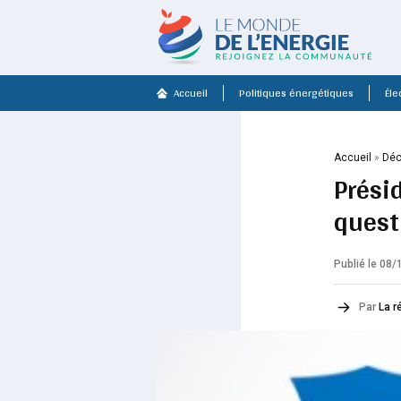
Accueil
Politiques énergétiques
Élec
Accueil
»
Déc
Prési
quest
Publié le 08
Par
La r