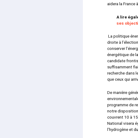
aidera la France 
A lire éga
ses object
La politique éne
droite à l’électio
conserver l’énerg
énergétique de l
candidate fronti
suffisamment fiab
recherche dans le
que ceux qui arri
De manière génér
environnementale
programme de rec
notre disposition
couvrent 10 à 15
National visera 
l’hydrogène et d