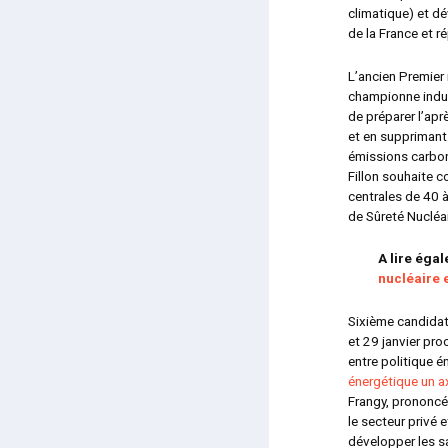
climatique) et d
de la France et 
L’ancien Premier 
championne indus
de préparer l’apr
et en supprimant 
émissions carbon
Fillon souhaite co
centrales de 40 
de Sûreté Nucléa
A lire éga
nucléaire 
Sixième candidat 
et 29 janvier pr
entre politique 
énergétique un ax
Frangy, prononcé
le secteur privé 
développer les sa