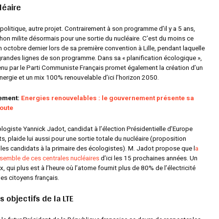
léaire
 politique, autre projet. Contrairement à son programme d’il y a 5 ans,
on milite désormais pour une sortie du nucléaire. C’est du moins ce
n octobre dernier lors de sa première convention à Lille, pendant laquelle
s grandes lignes de son programme. Dans sa
« planification écologique »
,
enu par le Parti Communiste Français promet également la création d’un
énergie et un mix 100% renouvelable d’ici l’horizon 2050.
lement:
Energies renouvelables : le gouvernement présente sa
route
logiste Yannick Jadot, candidat à l’élection Présidentielle d’Europe
s, plaide lui aussi pour une sortie totale du nucléaire (proposition
es candidats à la primaire des écologistes). M. Jadot propose que l
a
nsemble de ces centrales nucléaires
d’ici les 15 prochaines années. Un
x, qui plus est à l’heure où l’atome fournit plus de 80% de l’électricité
s citoyens français.
 objectifs de la LTE