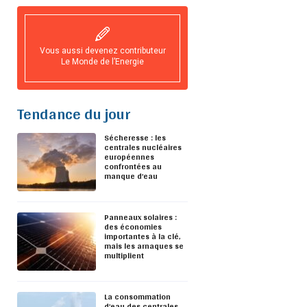
Vous aussi devenez contributeur
Le Monde de l’Energie
Tendance du jour
Sécheresse : les
centrales nucléaires
européennes
confrontées au
manque d’eau
Panneaux solaires :
des économies
importantes à la clé,
mais les arnaques se
multiplient
La consommation
d’eau des centrales