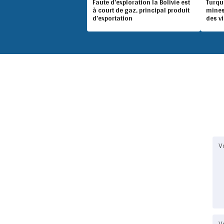
Faute d’exploration la Bolivie est
Turqu
à court de gaz, principal produit
mines
d’exportation
des v