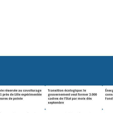
oie réservée au covoiturage
Transition écologique: le
Éner
A1 près de Lille expérimentée
gouvernement veut former 3.000
conso
eures de pointe
cadres de l’Etat par mois dès
Fond
septembre