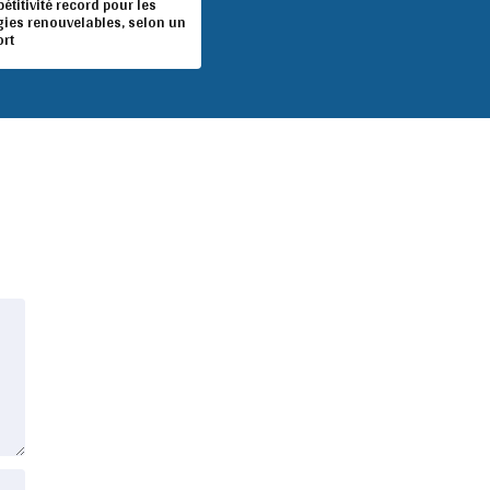
titivité record pour les
gies renouvelables, selon un
ort