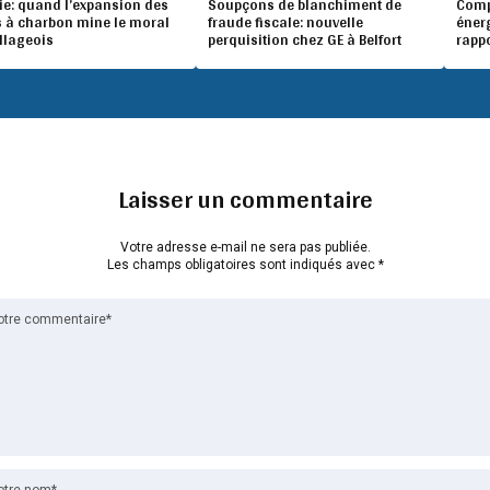
ie: quand l’expansion des
Soupçons de blanchiment de
Compé
 à charbon mine le moral
fraude fiscale: nouvelle
éner
illageois
perquisition chez GE à Belfort
rapp
Laisser un commentaire
Votre adresse e-mail ne sera pas publiée.
Les champs obligatoires sont indiqués avec
*