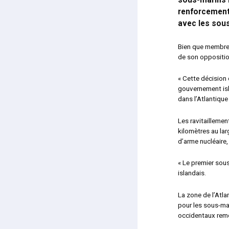
sous-marins n
renforcement 
avec les sou
Bien que membre d
de son opposition
« Cette décision 
gouvernement isla
dans l’Atlantiqu
Les ravitaillemen
kilomètres au lar
d’arme nucléaire,
« Le premier sous
islandais.
La zone de l’Atla
pour les sous-mar
occidentaux remo