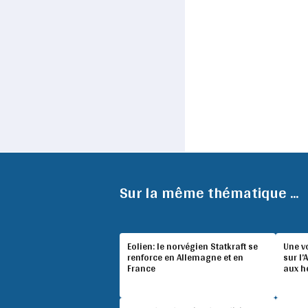
Sur la même thématique ...
Eolien: le norvégien Statkraft se
Une v
renforce en Allemagne et en
sur l’
France
aux h