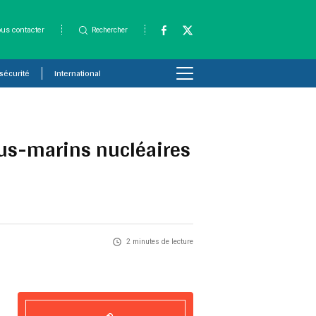
us contacter
Rechercher
 sécurité
International
sous-marins nucléaires
2 minutes de lecture