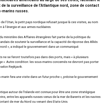
ucléaires américains au large de ses côtes, facilitant le
de la surveillance de l’Atlantique nord, zone de contact
s-marins russes.
e l’Otan, le petit pays nordique refusait jusque là ces visites, au nom
 à l’énergie et aux armes nucléaires.
du ministère des Affaires étrangères fait partie de la politique du
ndais de soutenir la surveillance et la capacité de réponse des Alliés
e nord », a indiqué le gouvernement dans un communiqué.
ts ne se feront toutefois pas dans des ports, mais « à plusieurs
ge ». Autre condition: les sous-marins concernés ne devront pas porter
 selon Reykjavik.
-marin fera une visite dans un futur proche », précise le gouvernement
ntique autour de l’Islande est connue pour être une zone stratégique
ins, entre les appareils russes venus de la mer de Barents et les navires
ntant de mer du Nord ou venant des Etats-Unis.