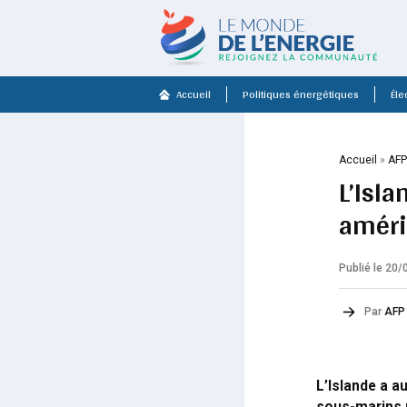
Accueil
Politiques énergétiques
Élec
Accueil
»
AF
L’Isl
améri
Publié le 20
Par
AFP
L’Islande a a