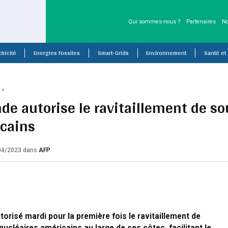
Qui sommes-nous ?
Partenaires
No
tricité
Energies Fossiles
Smart-Grids
Environnement
Santé et
P
»
ande autorise le ravitaillement de 
cains
/04/2023
dans
AFP
utorisé mardi pour la première fois le ravitaillement de