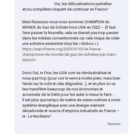
Oui, les délocalisations partielles
et/ou complètes risquent de continuer en France !
Mais Rassurez-vous nous sommes CHAMPION du
MONDE du Gaz de Schiste hors USA en 2022 – (Il faut
faire passer la Nouvelle, cela ne devrait pas trop passer
dans les médias conventionnels car cela risque de créer
une schisme existentiel chez les « Bobos » )
https://aspofrance.org/2023/01/01/la-france-
championne-du-monde-de-gaz-de-schistes-par-marc-
blaizot/
Donc Oui, in Fine, les USA vont se réindustrialiser et
nous pas trop (pour voir le verre à moitié plein, mais bien
fendu sur le coté et cela dégouline…), et en plus on va
leur transférer beaucoup de nos économies et
accumuler de la Dette pour les aider à mieux le faire …
Il est plus que temps de mettre de vraies rustines à notre
système énergétique avec une énergie vraiment
décarbonée et source d’emplois industriels en France –
ie : Le Nucléaire !
Répondre