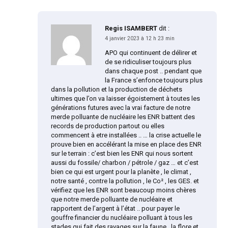
Regis ISAMBERT
dit :
4 janvier 2023 à 12 h 23 min
APO qui continuent de délirer et
de se ridiculiser toujours plus
dans chaque post .. pendant que
la France s’enfonce toujours plus
dans la pollution et la production de déchets
ultimes que l’on va laisser égoistement à toutes les
générations futures avec la vrai facture de notre
merde polluante de nucléaire les ENR battent des
records de production partout ou elles
commencent à etre installées .. … la crise actuelle le
prouve bien en accélérant la mise en place des ENR
sur le terrain : c’est bien les ENR qui nous sortent
aussi du fossile/ charbon / pétrole / gaz … et c’est
bien ce qui est urgent pour la planète , le climat ,
notre santé , contre la pollution , le Co² , les GES. et
vérifiez que les ENR sont beaucoup moins chères
que notre merde polluante de nucléaire et
rapportent de l’argent à l’état .. pour payer le
gouffre financier du nucléaire polluant à tous les
stades qui fait des ravages sur la faune , la flore et