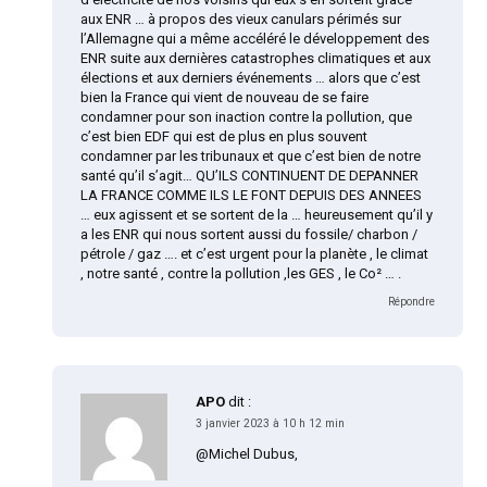
aux ENR … à propos des vieux canulars périmés sur
l’Allemagne qui a même accéléré le développement des
ENR suite aux dernières catastrophes climatiques et aux
élections et aux derniers événements … alors que c’est
bien la France qui vient de nouveau de se faire
condamner pour son inaction contre la pollution, que
c’est bien EDF qui est de plus en plus souvent
condamner par les tribunaux et que c’est bien de notre
santé qu’il s’agit… QU’ILS CONTINUENT DE DEPANNER
LA FRANCE COMME ILS LE FONT DEPUIS DES ANNEES
… eux agissent et se sortent de la … heureusement qu’il y
a les ENR qui nous sortent aussi du fossile/ charbon /
pétrole / gaz …. et c’est urgent pour la planète , le climat
, notre santé , contre la pollution ,les GES , le Co² … .
Répondre
APO
dit :
3 janvier 2023 à 10 h 12 min
@Michel Dubus,