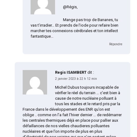
@Régis,
Mange pas trop de Bananes, tu
vas t’irradier… Et prends de l’iode pour refaire bien
marcher tes connexions cérébrales et ton intellect
fantastique…
Répondre
Regis ISAMBERT
dit :
2 janvier 2023 à 22 h 12 min
Michel Dubus toujours incapable de
vérifier le réel du terrain … c’est bien à
cause de notre nucléaire polluant à
tous les stades et le retard pris par la
France dans le développement des ENR qu’on est
oblige .. comme on l’a fait l’hiver dernier … de redémarrer
les centrales thermiques déjà en place pour pallier aux
défaillances de nos vielles chaudieres polluantes
nucléaires et que l’on importe de plus en plus
d’électricité de nos voisins qui eux s’en sortent grâce