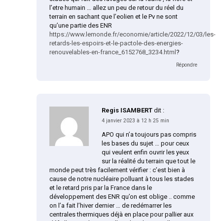
l’etre humain … allez un peu de retour du réel du
terrain en sachant que l’eolien et le Pv ne sont
qu’une partie des ENR
https://www.lemonde.fr/economie/article/2022/12/03/les-
retards-les-espoirs-et-le-pactole-des-energies-
renouvelables-en-france_6152768_3234.html
?
Répondre
Regis ISAMBERT
dit :
4 janvier 2023 à 12 h 25 min
APO qui n’a toujours pas compris
les bases du sujet … pour ceux
qui veulent enfin ouvrir les yeux
sur la réalité du terrain que tout le
monde peut très facilement vérifier : c’est bien à
cause de notre nucléaire polluant à tous les stades
et le retard pris par la France dans le
développement des ENR qu’on est oblige .. comme
on l’a fait l’hiver dernier … de redémarrer les
centrales thermiques déjà en place pour pallier aux