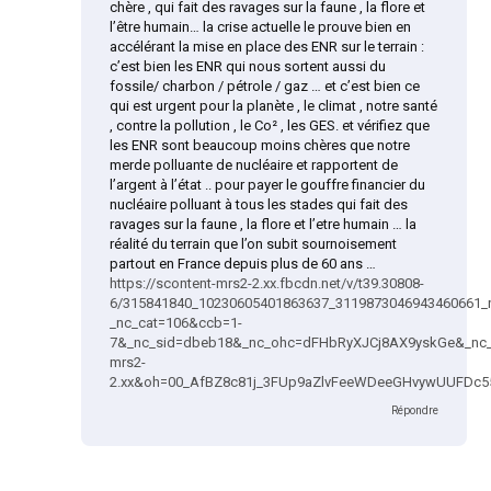
chère , qui fait des ravages sur la faune , la flore et
l’être humain… la crise actuelle le prouve bien en
accélérant la mise en place des ENR sur le terrain :
c’est bien les ENR qui nous sortent aussi du
fossile/ charbon / pétrole / gaz … et c’est bien ce
qui est urgent pour la planète , le climat , notre santé
, contre la pollution , le Co² , les GES. et vérifiez que
les ENR sont beaucoup moins chères que notre
merde polluante de nucléaire et rapportent de
l’argent à l’état .. pour payer le gouffre financier du
nucléaire polluant à tous les stades qui fait des
ravages sur la faune , la flore et l’etre humain … la
réalité du terrain que l’on subit sournoisement
partout en France depuis plus de 60 ans …
https://scontent-mrs2-2.xx.fbcdn.net/v/t39.30808-
6/315841840_10230605401863637_3119873046943460661_n
_nc_cat=106&ccb=1-
7&_nc_sid=dbeb18&_nc_ohc=dFHbRyXJCj8AX9yskGe&_nc_h
mrs2-
2.xx&oh=00_AfBZ8c81j_3FUp9aZlvFeeWDeeGHvywUUFDc
Répondre