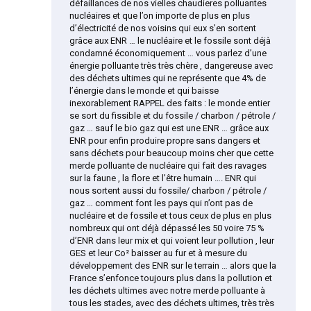
défaillances de nos vielles chaudieres polluantes
nucléaires et que l’on importe de plus en plus
d’électricité de nos voisins qui eux s’en sortent
grâce aux ENR … le nucléaire et le fossile sont déjà
condamné économiquement … vous parlez d’une
énergie polluante très très chère , dangereuse avec
des déchets ultimes qui ne représente que 4% de
l’énergie dans le monde et qui baisse
inexorablement RAPPEL des faits : le monde entier
se sort du fissible et du fossile / charbon / pétrole /
gaz … sauf le bio gaz qui est une ENR … grâce aux
ENR pour enfin produire propre sans dangers et
sans déchets pour beaucoup moins cher que cette
merde polluante de nucléaire qui fait des ravages
sur la faune , la flore et l’être humain …. ENR qui
nous sortent aussi du fossile/ charbon / pétrole /
gaz … comment font les pays qui n’ont pas de
nucléaire et de fossile et tous ceux de plus en plus
nombreux qui ont déjà dépassé les 50 voire 75 %
d’ENR dans leur mix et qui voient leur pollution , leur
GES et leur Co² baisser au fur et à mesure du
développement des ENR sur le terrain … alors que la
France s’enfonce toujours plus dans la pollution et
les déchets ultimes avec notre merde polluante à
tous les stades, avec des déchets ultimes, très très