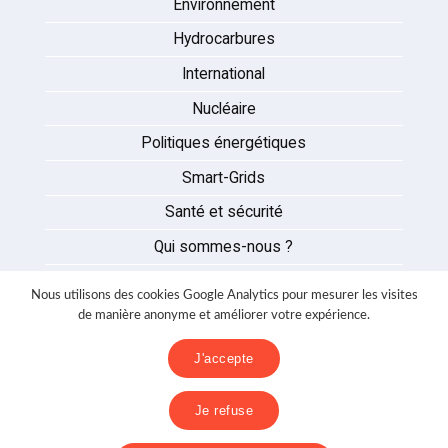
Environnement
Hydrocarbures
International
Nucléaire
Politiques énergétiques
Smart-Grids
Santé et sécurité
Qui sommes-nous ?
Auteurs
Nous utilisons des cookies Google Analytics pour mesurer les visites
Partenaires
de manière anonyme et améliorer votre expérience.
Nous contacter
J'accepte
Mentions légales
Je refuse
Politique de confidentialité