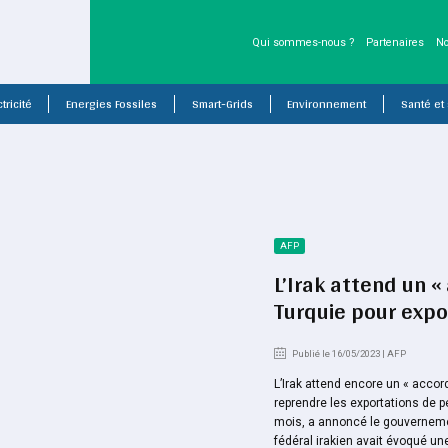
Qui sommes-nous ?
Partenaires
No
tricité
Energies Fossiles
Smart-Grids
Environnement
Santé et
AFP
L’Irak attend un «
Turquie pour expo
Publié le 16/05/2023 | AFP
L’Irak attend encore un « accord
reprendre les exportations de p
mois, a annoncé le gouvernem
fédéral irakien avait évoqué un