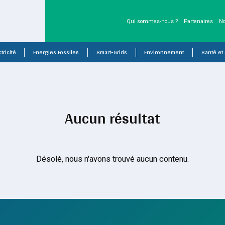
Qui sommes-nous ?
Partenaires
No
tricité
Energies Fossiles
Smart-Grids
Environnement
Santé et
Aucun résultat
Désolé, nous n'avons trouvé aucun contenu.