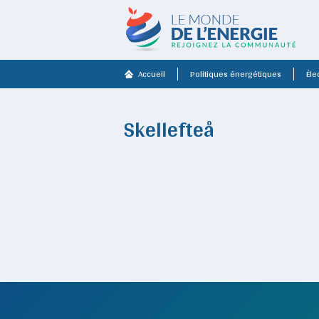
Accueil
Politiques énergétiques
Élec
Skellefteå