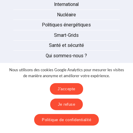
International
Nucléaire
Politiques énergétiques
Smart-Grids
Santé et sécurité
Qui sommes-nous ?
Auteurs
Nous utilisons des cookies Google Analytics pour mesurer les visites
Partenaires
de manière anonyme et améliorer votre expérience.
Nous contacter
J'accepte
Mentions légales
Je refuse
Politique de confidentialité
Politique de confidentialité