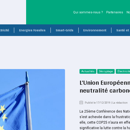
Qui sommes-nous ?
Partenaires
No
tricité
Energies Fossiles
Smart-Grids
Environnement
Santé et
Actualités
Décryptage
Électricit
L’Union Européenn
neutralité carbon
Publié le 17/12/2019 | La rédaction
La 25ème Conférence des Nati
s’est achevée dans la frustratio
elle, cette COP25 n’aura en eff
significative la lutte contre la