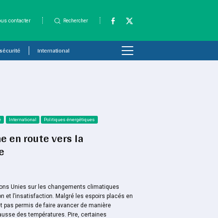
us contacter
Rechercher
 sécurité
International
é
International
Politiques énergétiques
e en route vers la
e
ons Unies sur les changements climatiques
n et l’insatisfaction. Malgré les espoirs placés en
et pas permis de faire avancer de manière
 hausse des températures. Pire, certaines