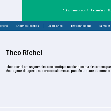
Qui sommes-nous ?
Partenaires
No
tricité
Energies Fossiles
Smart-Grids
Environnement
Santé et
Theo Richel
Theo Richel est un journaliste scientifique néerlandais qui s'intéresse pa
écologiste, il regrette ses propos alarmistes passés et tente désormais d