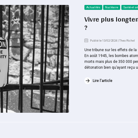
Actualités
Nucléaire
Santé et sé
Vivre plus longte
?
Publié le 13/02/2024 | Theo Richel
Une tribune sur les effets de l
En août 1945, les bombes atomi
morts mais plus de 350 000 pe
détonation bien qu’ayant reçu un
Lire l'article