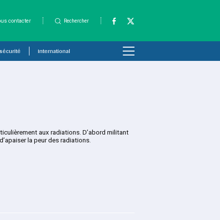
us contacter
Rechercher
 sécurité
International
rticulièrement aux radiations. D’abord militant
’apaiser la peur des radiations.