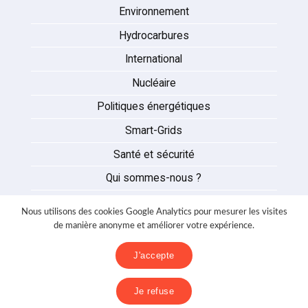
Environnement
Hydrocarbures
International
Nucléaire
Politiques énergétiques
Smart-Grids
Santé et sécurité
Qui sommes-nous ?
Auteurs
Nous utilisons des cookies Google Analytics pour mesurer les visites
Partenaires
de manière anonyme et améliorer votre expérience.
Nous contacter
J'accepte
Mentions légales
Je refuse
Politique de confidentialité