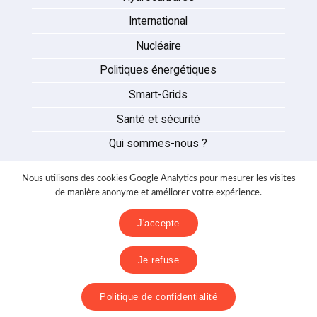
International
Nucléaire
Politiques énergétiques
Smart-Grids
Santé et sécurité
Qui sommes-nous ?
Auteurs
Nous utilisons des cookies Google Analytics pour mesurer les visites
Partenaires
de manière anonyme et améliorer votre expérience.
Nous contacter
J'accepte
Mentions légales
Je refuse
Politique de confidentialité
Politique de confidentialité