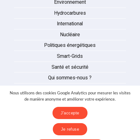
Environnement
Hydrocarbures
International
Nucléaire
Politiques énergétiques
Smart-Grids
Santé et sécurité
Qui sommes-nous ?
Auteurs
Nous utilisons des cookies Google Analytics pour mesurer les visites
Partenaires
de manière anonyme et améliorer votre expérience.
Nous contacter
J'accepte
Mentions légales
Je refuse
Politique de confidentialité