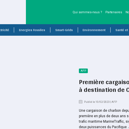
Qui sommes-nous ?
Partenaires
No
tricité
Energies Fossiles
Smart-Grids
Environnement
Santé et
AFP
Première cargais
à destination de 
Publié le 10/02/2023 | AFP
Une cargaison de charbon depuis 
première en plus de deux ans s
trafic maritime MarineTraffic, 
deux puissances du Pacifique.